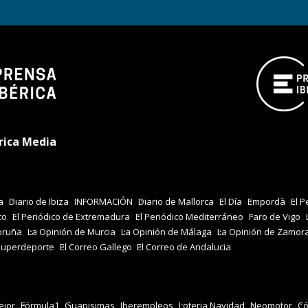
rica Media
a
Diario de Ibiza
INFORMACIÓN
Diario de Mallorca
El Día
Empordà
El P
co
El Periódico de Extremadura
El Periódico Mediterráneo
Faro de Vigo
oruña
La Opinión de Murcia
La Opinión de Málaga
La Opinión de Zamor
Superdeporte
El Correo Gallego
El Correo de Andalucia
jor
Fórmula1
Guapisimas
Iberempleos
Loteria Navidad
Neomotor
Có