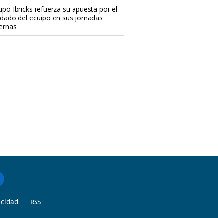
upo Ibricks refuerza su apuesta por el
idado del equipo en sus jornadas
ternas
icidad
RSS