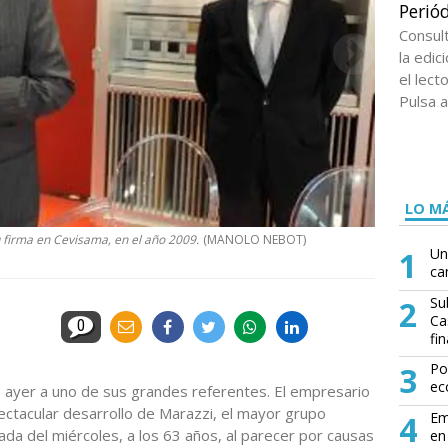
Periód
Consul
la edi
el lect
Pulsa a
LO MÁ
su firma en Cevisama, en el año 2009.
(MANOLO NEBOT)
1
Un
ca
2
Su
Ca
0
fin
3
Po
ec
ó ayer a uno de sus grandes referentes. El empresario
ectacular desarrollo de Marazzi, el mayor grupo
4
Em
ada del miércoles, a los 63 años, al parecer por causas
en 