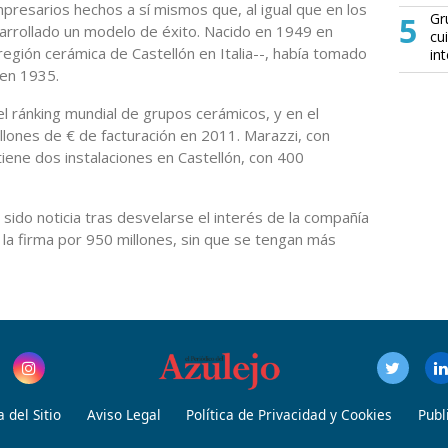
mpresarios hechos a sí mismos que, al igual que en los
5
Gr
sarrollado un modelo de éxito. Nacido en 1949 en
cu
 región cerámica de Castellón en Italia--, había tomado
in
 en 1935.
l ránking mundial de grupos cerámicos, y en el
illones de € de facturación en 2011. Marazzi, con
tiene dos instalaciones en Castellón, con 400
sido noticia tras desvelarse el interés de la compañía
la firma por 950 millones, sin que se tengan más
 del Sitio
Aviso Legal
Política de Privacidad y Cookies
Publ