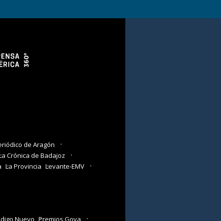
eriódico de Aragón
La Crónica de Badajoz
a
La Provincia
Levante-EMV
digo Nuevo
Premios Goya