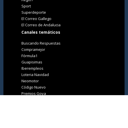
Sport
Superdeporte
El Correo Gallego
El Correo de Andalucia
Canales temáticos
Buscando Respuestas
Compramejor
Fórmula1
Guapisimas
Iberempleos
Loteria Navidad
Neomotor
Código Nuevo
Premios Goya
Premios Oscar
Tucasa
Living Ibiza
Medio Ambiente