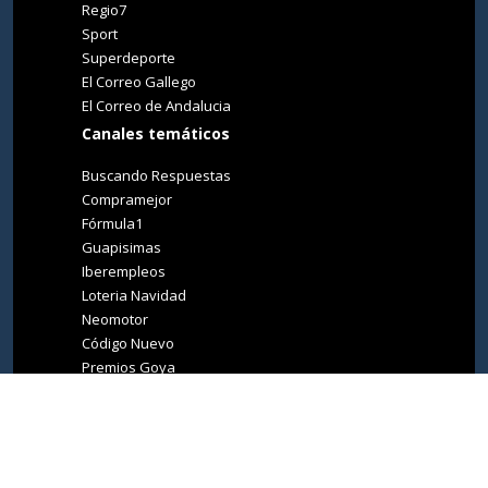
Regio7
Sport
Superdeporte
El Correo Gallego
El Correo de Andalucia
Canales temáticos
Buscando Respuestas
Compramejor
Fórmula1
Guapisimas
Iberempleos
Loteria Navidad
Neomotor
Código Nuevo
Premios Goya
Premios Oscar
Tucasa
Living Ibiza
Medio Ambiente