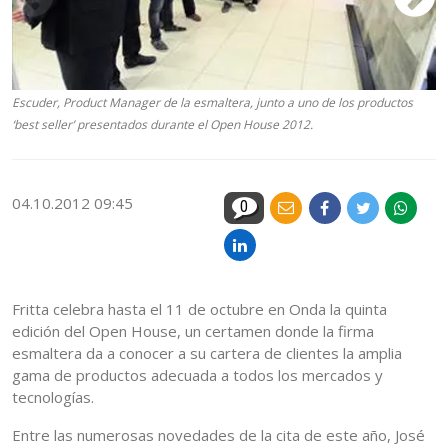
Escuder, Product Manager de la esmaltera, junto a uno de los productos
Es
‘best seller’ presentados durante el Open House 2012.
‘b
04.10.2012 09:45
0
Fritta celebra hasta el 11 de octubre en Onda la quinta
edición del Open House, un certamen donde la firma
esmaltera da a conocer a su cartera de clientes la amplia
gama de productos adecuada a todos los mercados y
tecnologías.
Entre las numerosas novedades de la cita de este año, José