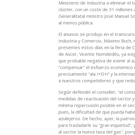
Ministerio de Industria a eliminar e
clúster, con un coste de 31 millones 
Generalitatal ministro José Manuel S
al menos pública.
El anuncio se produjo en el transcurso
Industria y Comercio, Máximo Buch, 
presentes estos días en la feria de C
de Ascer, Vicente Nomdedéu, ya exig
que probable negativa de eximir al az
“compensar” el esfuerzo económico d
precisamente “ala I+D+i” y la internac
a nuestros competidores y que redund
Según defendió el conseller, “el cont
medidas de reactivación del sector y
mínima repercusión posible en el sec
pues, la dificultad de que pueda ha
azulejeros. De hecho, ayer, la patron
para trasladarle su “gran inquietud”,
al sector la nueva tasa del gas”, porq