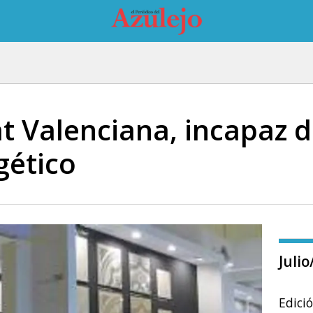
t Valenciana, incapaz d
gético
Juli
Edici