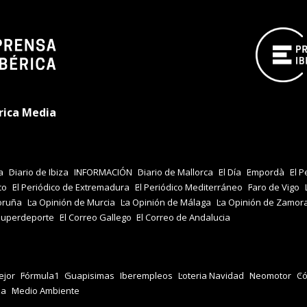
rica Media
a
Diario de Ibiza
INFORMACIÓN
Diario de Mallorca
El Día
Empordà
El P
co
El Periódico de Extremadura
El Periódico Mediterráneo
Faro de Vigo
oruña
La Opinión de Murcia
La Opinión de Málaga
La Opinión de Zamor
Superdeporte
El Correo Gallego
El Correo de Andalucia
jor
Fórmula1
Guapisimas
Iberempleos
Loteria Navidad
Neomotor
Có
za
Medio Ambiente