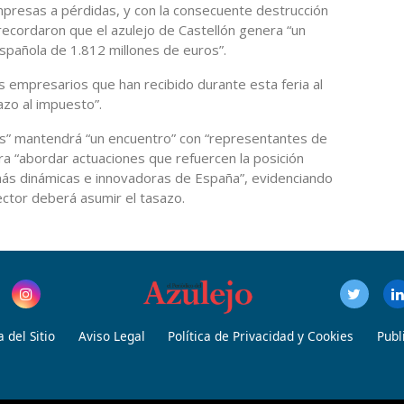
mpresas a pérdidas, y con la consecuente destrucción
 recordaron que el azulejo de Castellón genera “un
española de 1.812 millones de euros”.
 empresarios que han recibido durante esta feria al
azo al impuesto”.
as” mantendrá “un encuentro” con “representantes de
 para “abordar actuaciones que refuercen la posición
 más dinámicas e innovadoras de España”, evidenciando
ector deberá asumir el tasazo.
 del Sitio
Aviso Legal
Política de Privacidad y Cookies
Publ