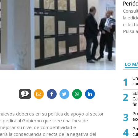
Periód
Consul
la edi
el lect
Pulsa a
LO MÁ
1
Un
ca
2
Su
0
Ca
fin
nuevos deberes en su política de apoyo al sector
3
Po
ec
e pedirá al Gobierno que cree una línea de
mejorar su nivel de competitividad e
4
Gr
ería la consecuencia directa de la negativa del
cu