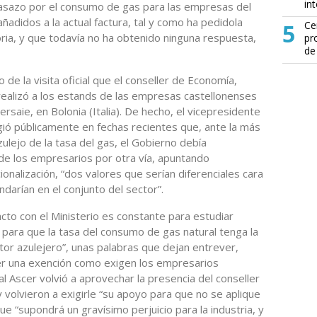
in
l tasazo por el consumo de gas para las empresas del
añadidos a la actual factura, tal y como ha pedidola
5
Ce
oria, y que todavía no ha obtenido ninguna respuesta,
pr
de
 de la visita oficial que el conseller de Economía,
realizó a los estands de las empresas castellonenses
ersaie, en Bolonia (Italia). De hecho, el vicepresidente
ió públicamente en fechas recientes que, ante la más
ulejo de la tasa del gas, el Gobierno debía
e los empresarios por otra vía, apuntando
ionalización, “dos valores que serían diferenciales cara
arían en el conjunto del sector”.
acto con el Ministerio es constante para estudiar
 para que la tasa del consumo de gas natural tenga la
tor azulejero”, unas palabras que dejan entrever,
ber una exención como exigen los empresarios
al Ascer volvió a aprovechar la presencia del conseller
 y volvieron a exigirle “su apoyo para que no se aplique
ue “supondrá un gravísimo perjuicio para la industria, y