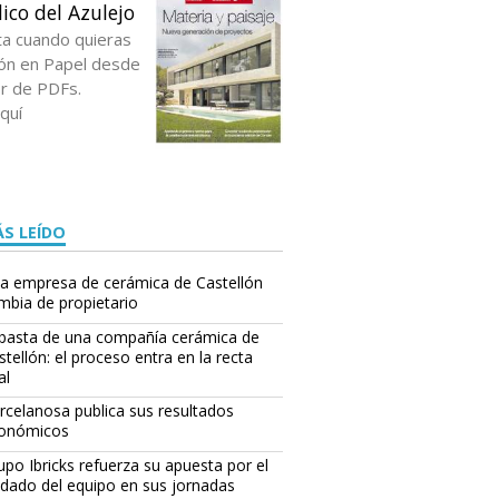
ico del Azulejo
ta cuando quieras
ción en Papel desde
or de PDFs.
quí
S LEÍDO
a empresa de cerámica de Castellón
mbia de propietario
basta de una compañía cerámica de
stellón: el proceso entra en la recta
al
rcelanosa publica sus resultados
onómicos
upo Ibricks refuerza su apuesta por el
idado del equipo en sus jornadas