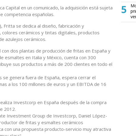
5
Mo
 Capital en un comunicado, la adquisición está sujeta
pr
 de competencia españolas.
ve
Fritta se dedica al diseño, fabricación y
, colores cerámicos y tintas digitales, productos
 de azulejos cerámicos.
al con dos plantas de producción de fritas en España y
e esmaltes en Italia y México, cuenta con 300
buye sus productos a más de 200 clientes en todo el
s se genera fuera de España, espera cerrar el
anas a los 100 millones de euros y un EBITDA de 16
 realiza Investcorp en España después de la compra
de 2012.
ate Investment Group de Investcorp, Daniel López-
productor de fritas y esmaltes cerámicos
a con una propuesta producto-servicio muy atractiva
muy clara".