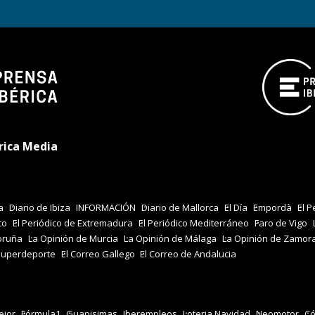
rica Media
a
Diario de Ibiza
INFORMACIÓN
Diario de Mallorca
El Día
Empordà
El P
co
El Periódico de Extremadura
El Periódico Mediterráneo
Faro de Vigo
oruña
La Opinión de Murcia
La Opinión de Málaga
La Opinión de Zamor
Superdeporte
El Correo Gallego
El Correo de Andalucia
jor
Fórmula1
Guapisimas
Iberempleos
Loteria Navidad
Neomotor
Có