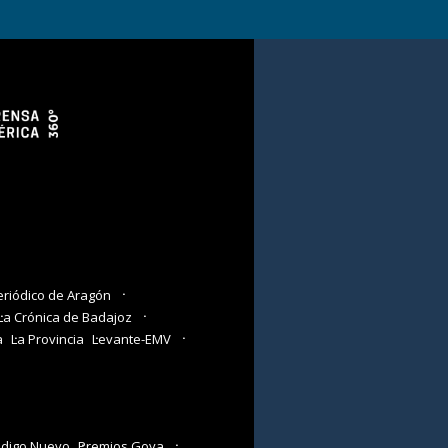
eriódico de Aragón
La Crónica de Badajoz
a
La Provincia
Levante-EMV
digo Nuevo
Premios Goya