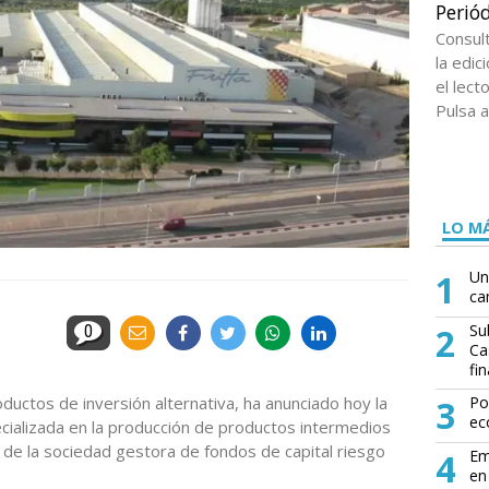
Periód
Consul
la edi
el lect
Pulsa a
LO MÁ
1
Un
ca
2
Su
0
Ca
fin
uctos de inversión alternativa, ha anunciado hoy la
3
Po
ec
pecializada en la producción de productos intermedios
d de la sociedad gestora de fondos de capital riesgo
4
Em
en 