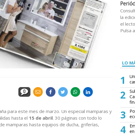
Periód
Consul
la edi
el lect
Pulsa a
LO MÁ
1
Un
ca
2
Su
0
Ca
fin
aña para este mes de marzo. Un especial mamparas y
3
Po
ec
lidas hasta el
15 de abril
. 30 páginas con todo lo
sde mamparas hasta equipos de ducha, griferías,
4
Em
en 