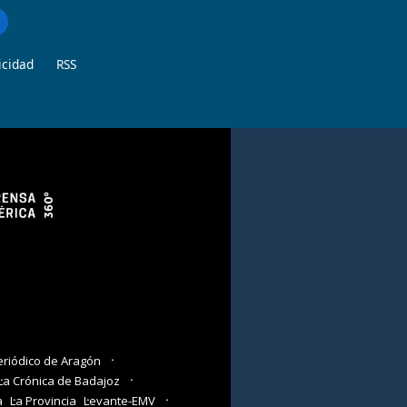
icidad
RSS
eriódico de Aragón
La Crónica de Badajoz
a
La Provincia
Levante-EMV