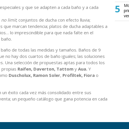
5
Mo
 especiales y que se adapten a cada baño y a cada
pr
ve
s
no limit
; conjuntos de ducha con efecto lluvia;
s que marcan tendencia; platos de ducha adaptables a
ios… lo imprescindible para que nada falte en el
 baño.
 baño de todas las medidas y tamaños. Baños de 9
e no hay dos cuartos de baño iguales; las soluciones
es. Una selección de propuestas aptas para todos los
s propias
Raifen, Daverton, Tattom
y
Aua.
Y
como
Duscholux, Ramon Soler
,
Profiltek, Fiora
o
un éxito cada vez más consolidado entre sus
venta; un pequeño catálogo que gana potencia en cada