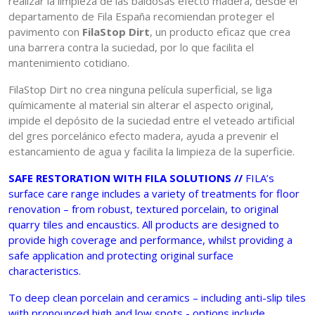
realizar la limpieza de las baldosas efecto madera, desde el
departamento de Fila España recomiendan proteger el
pavimento con
FilaStop Dirt
, un producto eficaz que crea
una barrera contra la suciedad, por lo que facilita el
mantenimiento cotidiano.
FilaStop Dirt no crea ninguna película superficial, se liga
químicamente al material sin alterar el aspecto original,
impide el depósito de la suciedad entre el veteado artificial
del gres porcelánico efecto madera, ayuda a prevenir el
estancamiento de agua y facilita la limpieza de la superficie.
SAFE RESTORATION WITH FILA SOLUTIONS //
FILA’s
surface care range includes a variety of treatments for floor
renovation – from robust, textured porcelain, to original
quarry tiles and encaustics. All products are designed to
provide high coverage and performance, whilst providing a
safe application and protecting original surface
characteristics.
To deep clean porcelain and ceramics – including anti-slip tiles
with pronounced high and low spots - options include