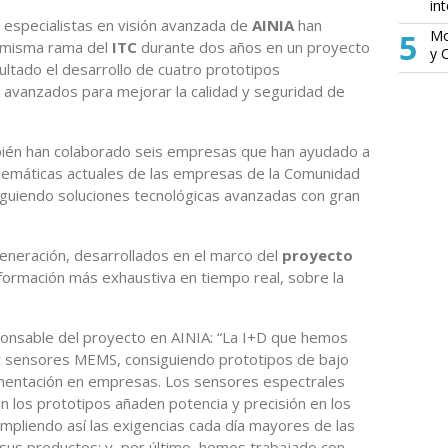
in
os especialistas en visión avanzada de
AINIA
han
5
Mo
a misma rama del
ITC
durante dos años en un proyecto
y 
ltado el desarrollo de cuatro prototipos
avanzados para mejorar la calidad y seguridad de
mbién han colaborado seis empresas que han ayudado a
blemáticas actuales de las empresas de la Comunidad
guiendo soluciones tecnológicas avanzadas con gran
eneración, desarrollados en el marco del
proyecto
formación más exhaustiva en tiempo real, sobre la
ponsable del proyecto en AINIA: “La I+D que hemos
ar sensores MEMS, consiguiendo prototipos de bajo
ementación en empresas. Los sensores espectrales
los prototipos añaden potencia y precisión en los
umpliendo así las exigencias cada día mayores de las
sus productos; y, por último, hemos trabajado con