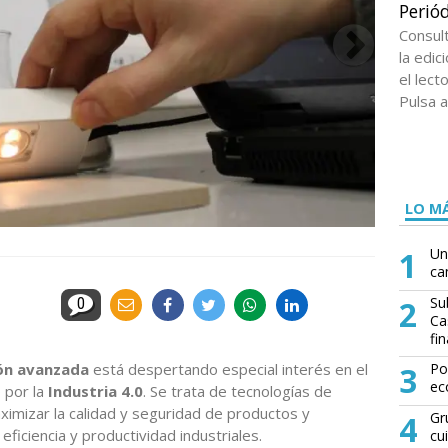
Periód
Consul
la edi
el lect
Pulsa a
LO MÁ
1
Un
ca
2
Su
0
Ca
fin
ión avanzada
está despertando especial interés en el
3
Po
ec
 por la
Industria 4.0
. Se trata de tecnologías de
ximizar la calidad y seguridad de productos y
4
Gr
eficiencia y productividad industriales.
cu