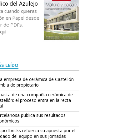
ico del Azulejo
ta cuando quieras
ción en Papel desde
or de PDFs.
quí
S LEÍDO
a empresa de cerámica de Castellón
mbia de propietario
basta de una compañía cerámica de
stellón: el proceso entra en la recta
al
rcelanosa publica sus resultados
onómicos
upo Ibricks refuerza su apuesta por el
idado del equipo en sus jornadas