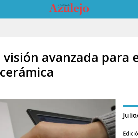
: visión avanzada para e
 cerámica
Juli
Edici