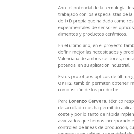
Ante el potencial de la tecnología, l
trabajado con los especialistas de l
de I+D propia que ha dado como resu
experimentales de sensores ópticos 
alimentos y productos cerámicos.
En el último año, en el proyecto ta
definir mejor las necesidades y pro
Valenciana de ambos sectores, consi
potencial en su aplicación industrial.
Estos prototipos ópticos de última g
OPTI2
, también permiten obtener in
composición de los productos.
Para
Lorenzo Cervera
, técnico res
desarrollado nos ha permitido aplic
coste y por lo tanto de rápida impl
avanzados que hemos incorporado en 
controles de líneas de producción, c
empresas en calidad y seguridad de 