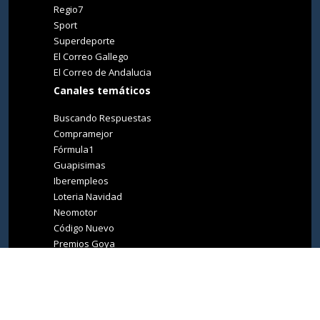
Regio7
Sport
Superdeporte
El Correo Gallego
El Correo de Andalucia
Canales temáticos
Buscando Respuestas
Compramejor
Fórmula1
Guapisimas
Iberempleos
Loteria Navidad
Neomotor
Código Nuevo
Premios Goya
Premios Oscar
Tucasa
Living Ibiza
Medio Ambiente