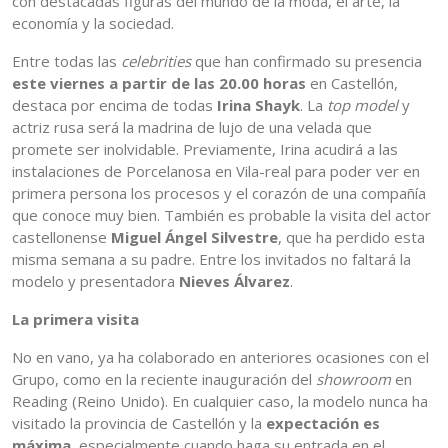
con destacadas figuras del mundo de la moda, el arte, la
economía y la sociedad.
Entre todas las
celebrities
que han confirmado su presencia
este viernes a partir de las 20.00 horas
en Castellón,
destaca por encima de todas
Irina Shayk
. La
top model
y
actriz rusa será la madrina de lujo de una velada que
promete ser inolvidable. Previamente, Irina acudirá a las
instalaciones de Porcelanosa en Vila-real para poder ver en
primera persona los procesos y el corazón de una compañía
que conoce muy bien. También es probable la visita del actor
castellonense
Miguel Ángel Silvestre
, que ha perdido esta
misma semana a su padre. Entre los invitados no faltará la
modelo y presentadora
Nieves Álvarez
.
La primera visita
No en vano, ya ha colaborado en anteriores ocasiones con el
Grupo, como en la reciente inauguración del
showroom
en
Reading (Reino Unido). En cualquier caso, la modelo nunca ha
visitado la provincia de Castellón y la
expectación es
máxima
, especialmente cuando haga su entrada en el