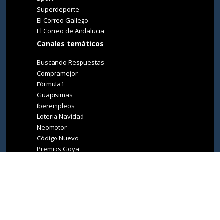
Superdeporte
El Correo Gallego
El Correo de Andalucia
Canales temáticos
Buscando Respuestas
Compramejor
Fórmula1
Guapisimas
Iberempleos
Loteria Navidad
Neomotor
Código Nuevo
Premios Goya
Premios Oscar
Tucasa
Living Ibiza
Medio Ambiente