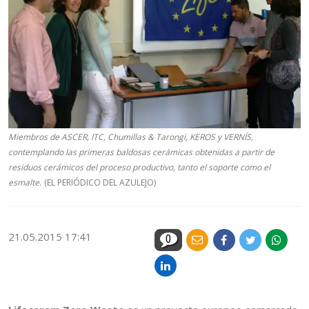
Miembros de ASCER, ITC, Chumillas & Tarongi, KEROS y VERNÍS,
contemplando las primeras baldosas cerámicas obtenidas a partir de
residuos cerámicos del proceso productivo, tanto el soporte como el
esmalte.
(EL PERIÓDICO DEL AZULEJO)
21.05.2015 17:41
0