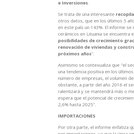
e Inversiones
.
Se trata de una interesante
recopil
otros datos, que en los últimos 5 a
en este país un 143%. El informe se 
cerámicos en Lituania se encuentra 
posibilidades de crecimiento gra
renovación de viviendas y constru
próximos años
".
Asimismo se contexualiza que "el se
una tendencia positiva en los último
número de empresas, el volumen del 
obstante, a partir del año 2016 el 
ralentizará y se mantendrá más o men
espera que el potencial de crecimien
2,6% hasta 2025".
IMPORTACIONES
Por otra parte, el informe enfatiza 
por importaciones, ya que la única e