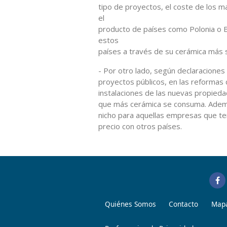
tipo de proyectos, el coste de los ma
el
producto de países como Polonia o B
estos
países a través de su cerámica más se
- Por otro lado, según declaraciones
proyectos públicos, en las reformas d
instalaciones de las nuevas propieda
que más cerámica se consuma. Ademá
nicho para aquellas empresas que t
precio con otros países.
Quiénes Somos
Contacto
Mapa