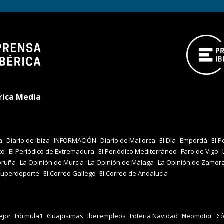
rica Media
a
Diario de Ibiza
INFORMACIÓN
Diario de Mallorca
El Día
Empordà
El P
co
El Periódico de Extremadura
El Periódico Mediterráneo
Faro de Vigo
oruña
La Opinión de Murcia
La Opinión de Málaga
La Opinión de Zamor
Superdeporte
El Correo Gallego
El Correo de Andalucia
jor
Fórmula1
Guapisimas
Iberempleos
Loteria Navidad
Neomotor
Có