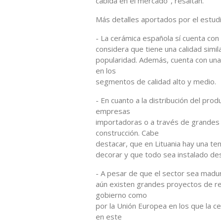
cabida en el mercado", resaltan.
Más detalles aportados por el estudi
- La cerámica española sí cuenta con
considera que tiene una calidad simil
popularidad. Además, cuenta con una 
en los
segmentos de calidad alto y medio.
- En cuanto a la distribución del pro
empresas
importadoras o a través de grandes 
construcción. Cabe
destacar, que en Lituania hay una ten
decorar y que todo sea instalado des
- A pesar de que el sector sea madu
aún existen grandes proyectos de re
gobierno como
por la Unión Europea en los que la c
en este