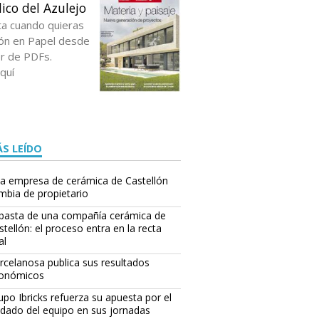
ico del Azulejo
ta cuando quieras
ción en Papel desde
or de PDFs.
quí
S LEÍDO
a empresa de cerámica de Castellón
mbia de propietario
basta de una compañía cerámica de
stellón: el proceso entra en la recta
al
rcelanosa publica sus resultados
onómicos
upo Ibricks refuerza su apuesta por el
idado del equipo en sus jornadas