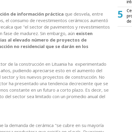
in
5
Ce
ación de información práctica
que desvela, entre
pr
ños, el consumo de revestimientos cerámicos aumentó
de
recalca que "el sector de pavimentos y revestimientos
en fase de madurez. Sin embargo, aún
existen
cias al elevado número de proyectos de
cción no residencial que se darán en los
ctor de la construcción en Lituania ha experimentado
s años, pudiendo apreciarse esto en el aumento del
sector y los nuevos proyectos de construcción. No
sector ha presentado una tendencia decreciente que se
os constante en un futuro a corto plazo. Es decir, se
to del sector sea limitado con un promedio anual del
que la demanda de cerámica "se cubre en su mayoría
mpresa productora que existía en el país, Dvarcioniu