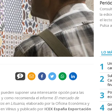
Periód
Consul
la edi
el lect
Pulsa a
LO MÁ
1
Un
ca
2
Su
0
Ca
fin
 pueden suponer una interesante opción para las
3
Po
ec
l y como recomienda el informe
El mercado de
os en Lituania
, elaborado por la Oficina Económica y
4
Gr
en Vilnius y publicado por
ICEX España Exportación
cu