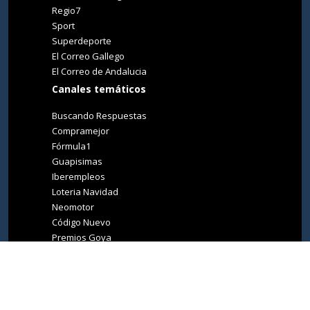
Regio7
Sport
Superdeporte
El Correo Gallego
El Correo de Andalucia
Canales temáticos
Buscando Respuestas
Compramejor
Fórmula1
Guapisimas
Iberempleos
Loteria Navidad
Neomotor
Código Nuevo
Premios Goya
Premios Oscar
Tucasa
Living Ibiza
Medio Ambiente