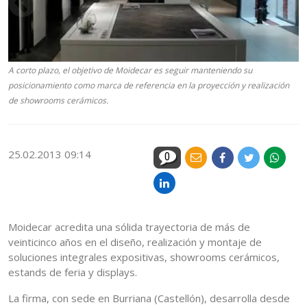
A corto plazo, el objetivo de Moidecar es seguir manteniendo su
posicionamiento como marca de referencia en la proyección y realización
de showrooms cerámicos.
25.02.2013 09:14
0
Moidecar acredita una sólida trayectoria de más de
veinticinco años en el diseño, realización y montaje de
soluciones integrales expositivas, showrooms cerámicos,
estands de feria y displays.
La firma, con sede en Burriana (Castellón), desarrolla desde