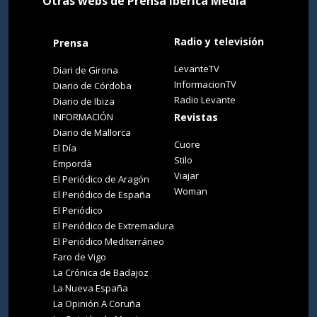
Otras webs de Prensa Ibérica Media
Radio y televisión
Prensa
LevanteTV
Diari de Girona
InformacionTV
Diario de Córdoba
Radio Levante
Diario de Ibiza
INFORMACIÓN
Revistas
Diario de Mallorca
Cuore
El Día
Stilo
Empordà
Viajar
El Periódico de Aragón
Woman
El Periódico de España
El Periódico
El Periódico de Extremadura
El Periódico Mediterráneo
Faro de Vigo
La Crónica de Badajoz
La Nueva España
La Opinión A Coruña