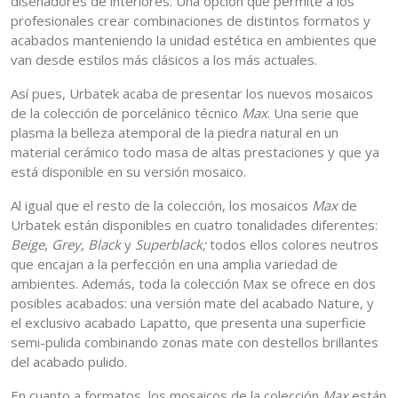
diseñadores de interiores. Una opción que permite a los
profesionales crear combinaciones de distintos formatos y
acabados manteniendo la unidad estética en ambientes que
van desde estilos más clásicos a los más actuales.
Así pues, Urbatek acaba de presentar los nuevos mosaicos
de la colección de porcelánico técnico
Max
. Una serie que
plasma la belleza atemporal de la piedra natural en un
material cerámico todo masa de altas prestaciones y que ya
está disponible en su versión mosaico.
Al igual que el resto de la colección, los mosaicos
Max
de
Urbatek están disponibles en cuatro tonalidades diferentes:
Beige
,
Grey, Black
y
Superblack;
todos ellos colores neutros
que encajan a la perfección en una amplia variedad de
ambientes. Además, toda la colección Max se ofrece en dos
posibles acabados: una versión mate del acabado Nature, y
el exclusivo acabado Lapatto, que presenta una superficie
semi-pulida combinando zonas mate con destellos brillantes
del acabado pulido.
En cuanto a formatos, los mosaicos de la colección
Max
están