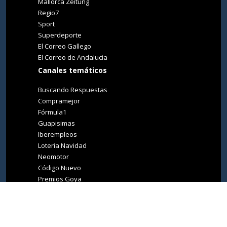
Mallorca Zeitung
Regio7
Sport
Superdeporte
El Correo Gallego
El Correo de Andalucia
Canales temáticos
Buscando Respuestas
Compramejor
Fórmula1
Guapisimas
Iberempleos
Loteria Navidad
Neomotor
Código Nuevo
Premios Goya
Premios Oscar
Tucasa
Living Ibiza
Medio Ambiente