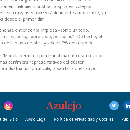
ón en cualquier industria, hospitales, colegio,
sistema muy asequible y rápidamente amortizable, ya
s desde el primer día”.
lonense entienden la limpieza «como un todo,
ímicos, pero, sobre todo, personas”. “De hecho, el
n de la mano de obra y solo el 2% del resto de
 “Modela permite optimizar al máximo esta relación,
as cerámicas representativas del clúster
 industria hortofrutícula, la sanitaria o el campo
 del Sitio
Aviso Legal
Política de Privacidad y Cookies
Publ