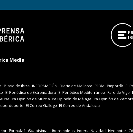
rica Media
a
Diario de Ibiza
INFORMACIÓN
Diario de Mallorca
El Día
Empordà
El P
co
El Periódico de Extremadura
El Periódico Mediterráneo
Faro de Vigo
oruña
La Opinión de Murcia
La Opinión de Málaga
La Opinión de Zamor
Superdeporte
El Correo Gallego
El Correo de Andalucia
jor
Fórmula1
Guapisimas
Iberempleos
Loteria Navidad
Neomotor
Có