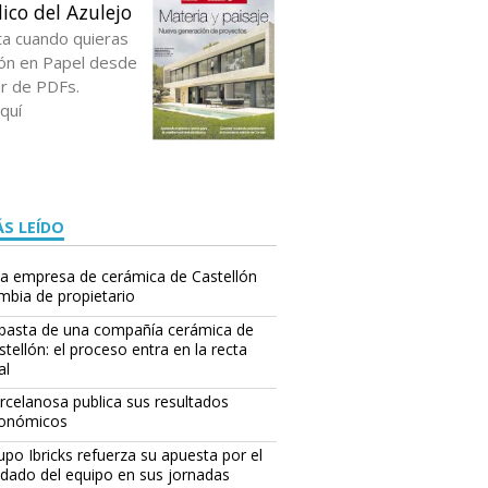
ico del Azulejo
ta cuando quieras
ción en Papel desde
or de PDFs.
quí
S LEÍDO
a empresa de cerámica de Castellón
mbia de propietario
basta de una compañía cerámica de
stellón: el proceso entra en la recta
al
rcelanosa publica sus resultados
onómicos
upo Ibricks refuerza su apuesta por el
idado del equipo en sus jornadas