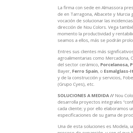
La firma con sede en Almassora pres
de en Tarragona, Albacete y Murcia gr
vocación de solucionar las incidencia
dirección de Nou Colors. Vega tambié
momento la productividad y rentabili
seamos a ellos, más se podrán prolon
Entres sus clientes más significativ
agroalimentarias como Mercadona, Co
del sector cerámico,
Porcelanosa, 
Bayer,
Ferro Spain
, o
Esmalglass-I
y de la construcción y servicios, Fob
(Grupo Cyes), etc.
SOLUCIONES A MEDIDA //
Nou Colo
desarrolla proyectos integrales “co
cada cliente; y por ello elaboramos u
especificaciones de su gama de prod
Una de esta soluciones es Modela, u
proceso de expansión, y con el que 