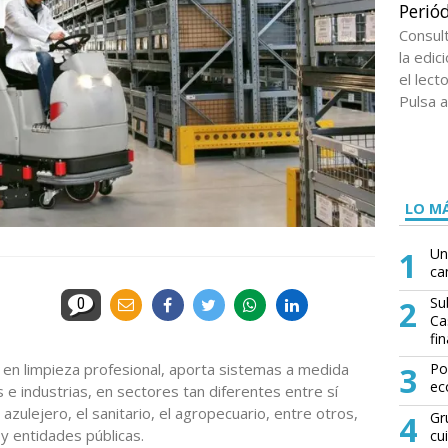
Periód
Consul
la edi
el lect
Pulsa a
LO MÁ
1
Un
ca
2
Su
0
Ca
fin
 en limpieza profesional, aporta sistemas a medida
3
Po
ec
 e industrias, en sectores tan diferentes entre sí
 azulejero, el sanitario, el agropecuario, entre otros,
4
Gr
 y entidades públicas.
cu