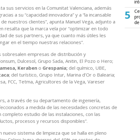
in
ta sus servicios en la Comunitat Valenciana, además
5
Ce
acias a su “capacidad innovadora” y a “la incansable
pr
s de nuestros clientes”, apunta Manuel Vega, adjunto a
de
n resalta que la marca vela por “optimizar en todo
dad de sus partners, ya que cuanto más útiles les
gar en el tiempo nuestras relaciones”.
os sobresalen empresas de distribución y
nsum, Dulcesol, Grupo Sada, Anitin, El Pozo o Hero;
Pamesa, Keraben
o
Grespania;
del químico, UBE,
taca
; del turístico, Grupo Intur, Marina d’Or o Balearia;
esa, FCC, Tetma, Agricultores de la Vega, Vareser
rs, a través de su departamento de ingeniería,
nfeccionados a medida de las necesidades concretas de
n completo estudio de las instalaciones, con las
uctos, procesos y recursos disponibles”.
n nuevo sistema de limpieza que se halla en pleno
Nou Colors logra ahorros del 40% en costes de