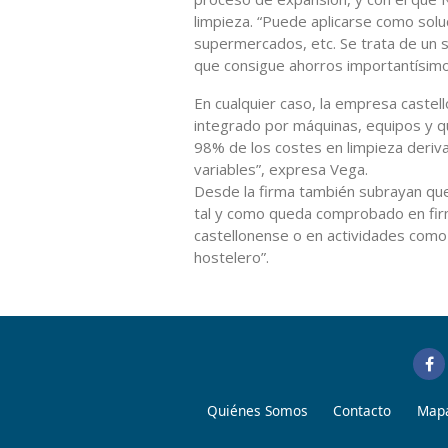
limpieza. “Puede aplicarse como soluci
supermercados, etc. Se trata de un 
que consigue ahorros importantísimo
En cualquier caso, la empresa castel
integrado por máquinas, equipos y qu
98% de los costes en limpieza deriva
variables”, expresa Vega.
Desde la firma también subrayan que
tal y como queda comprobado en firm
castellonense o en actividades como la
hostelero”.
Quiénes Somos
Contacto
Mapa