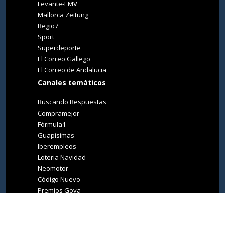
Levante-EMV
Mallorca Zeitung
Regio7
Sport
Superdeporte
El Correo Gallego
El Correo de Andalucia
Canales temáticos
Buscando Respuestas
Compramejor
Fórmula1
Guapisimas
Iberempleos
Loteria Navidad
Neomotor
Código Nuevo
Premios Goya
Premios Oscar
Tucasa
Living Ibiza