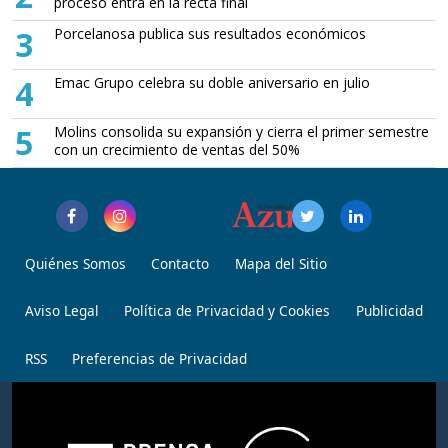
proceso entra en la recta final
3
Porcelanosa publica sus resultados económicos
4
Emac Grupo celebra su doble aniversario en julio
5
Molins consolida su expansión y cierra el primer semestre
con un crecimiento de ventas del 50%
Quiénes Somos
Contacto
Mapa del Sitio
Aviso Legal
Política de Privacidad y Cookies
Publicidad
RSS
Preferencias de Privacidad