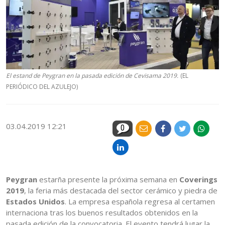
El estand de Peygran en la pasada edición de Cevisama 2019.
(EL
PERIÓDICO DEL AZULEJO)
03.04.2019 12:21
0
Peygran
estarña presente la próxima semana en
Coverings
2019
, la feria más destacada del sector cerámico y piedra de
Estados Unidos
. La empresa española regresa al certamen
internaciona tras los buenos resultados obtenidos en la
pasada edición de la convocatoria. El evento tendrá lugar la