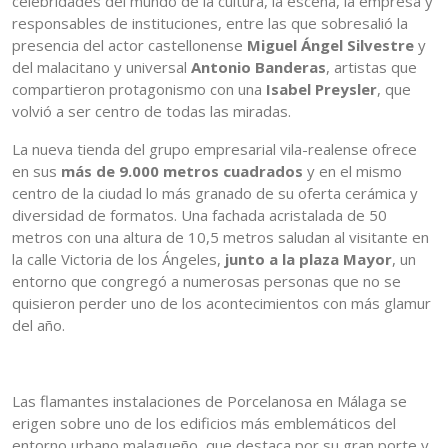
celebridades del mundo de la cultura, la escena, la empresa y
responsables de instituciones, entre las que sobresalió la
presencia del actor castellonense
Miguel Ángel Silvestre
y
del malacitano y universal
Antonio Banderas
, artistas que
compartieron protagonismo con una
Isabel Preysler
, que
volvió a ser centro de todas las miradas.
La nueva tienda del grupo empresarial vila-realense ofrece
en sus
más de 9.000 metros cuadrados
y en el mismo
centro de la ciudad lo más granado de su oferta cerámica y
diversidad de formatos. Una fachada acristalada de 50
metros con una altura de 10,5 metros saludan al visitante en
la calle Victoria de los Ángeles,
junto a la plaza Mayor
, un
entorno que congregó a numerosas personas que no se
quisieron perder uno de los acontecimientos con más glamur
del año.
Las flamantes instalaciones de Porcelanosa en Málaga se
erigen sobre uno de los edificios más emblemáticos del
entorno urbano malagueño, que destaca por su gran porte y