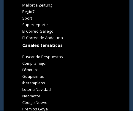
Mallorca Zeitung
Regio7
Sport
Superdeporte
El Correo Gallego
El Correo de Andalucia
Canales temáticos
Buscando Respuestas
Compramejor
Fórmula1
Guapisimas
Iberempleos
Loteria Navidad
Neomotor
Código Nuevo
Premios Goya
Premios Oscar
Tucasa
Living Ibiza