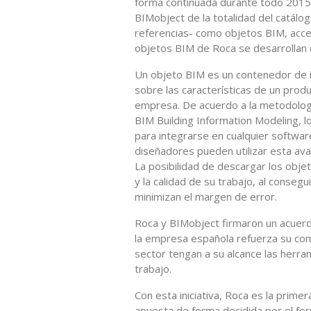
forma continuada durante todo 2015 y
BIMobject de la totalidad del catálo
referencias- como objetos BIM, acce
objetos BIM de Roca se desarrollan
Un objeto BIM es un contenedor de in
sobre las características de un pro
empresa. De acuerdo a la metodología
BIM Building Information Modeling, 
para integrarse en cualquier softwar
diseñadores pueden utilizar esta av
La posibilidad de descargar los obj
y la calidad de su trabajo, al conse
minimizan el margen de error.
Roca y BIMobject firmaron un acuerd
la empresa española refuerza su com
sector tengan a su alcance las herr
trabajo.
Con esta iniciativa, Roca es la prim
apuesta de forma decidida por el for