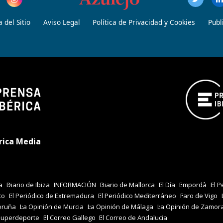
 del Sitio
Aviso Legal
Política de Privacidad y Cookies
Publ
rica Media
a
Diario de Ibiza
INFORMACIÓN
Diario de Mallorca
El Día
Empordà
El P
co
El Periódico de Extremadura
El Periódico Mediterráneo
Faro de Vigo
oruña
La Opinión de Murcia
La Opinión de Málaga
La Opinión de Zamor
Superdeporte
El Correo Gallego
El Correo de Andalucia