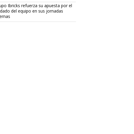
upo Ibricks refuerza su apuesta por el
idado del equipo en sus jornadas
ternas