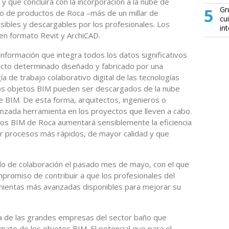
 que concluirá con la incorporación a la nube de
5
Gr
go de productos de Roca –más de un millar de
cu
sibles y descargables por los profesionales. Los
in
 en formato Revit y ArchiCAD.
formación que integra todos los datos significativos
ducto determinado diseñado y fabricado por una
 de trabajo colaborativo digital de las tecnologías
los objetos BIM pueden ser descargados de la nube
e BIM. De esta forma, arquitectos, ingenieros o
anzada herramienta en los proyectos que lleven a cabo.
etos BIM de Roca aumentará sensiblemente la eficiencia
guir procesos más rápidos, de mayor calidad y que
o de colaboración el pasado mes de mayo, con el que
promiso de contribuir a que los profesionales del
amientas más avanzadas disponibles para mejorar su
era de las grandes empresas del sector baño que
mato de los objetos BIM. El potencial que para el