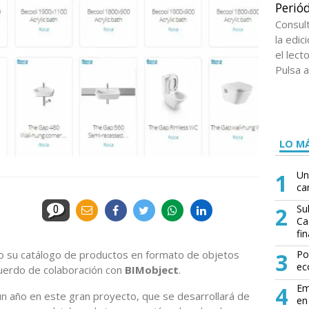
Periód
Consul
la edi
el lect
Pulsa a
LO MÁ
1
Un
ca
2
Su
0
Ca
fin
o su catálogo de productos en formato de objetos
3
Po
ec
acuerdo de colaboración con
BIMobject
.
4
Em
un año en este gran proyecto, que se desarrollará de
en 