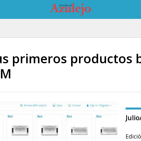
us primeros productos b
IM
Juli
Edici