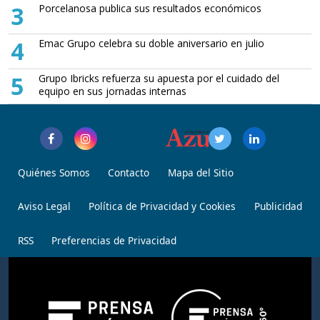
3
Porcelanosa publica sus resultados económicos
4
Emac Grupo celebra su doble aniversario en julio
5
Grupo Ibricks refuerza su apuesta por el cuidado del
equipo en sus jornadas internas
Quiénes Somos
Contacto
Mapa del Sitio
Aviso Legal
Política de Privacidad y Cookies
Publicidad
RSS
Preferencias de Privacidad