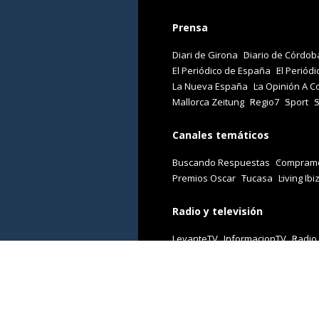
Prensa
Diari de Girona
Diario de Córdob
El Periódico de España
El Periódi
La Nueva España
La Opinión A C
Mallorca Zeitung
Regio7
Sport
Canales temáticos
Buscando Respuestas
Comprame
Premios Oscar
Tucasa
Living Ibi
Radio y televisión
LevanteTV
InformacionTV
Radio
Revistas
Cuore
Stilo
Viajar
Woman