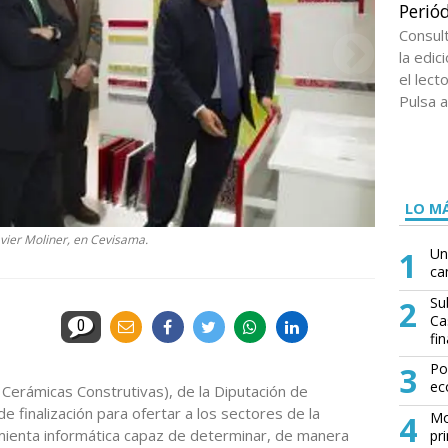
Periód
Consul
la edi
el lect
Pulsa a
LO MÁ
avier Moliner, en Cevisama.
1
Un
ca
2
Su
Ca
0
fin
3
Po
ec
erámicas Construtivas), de la Diputación de
e finalización para ofertar a los sectores de la
4
Mo
amienta informática capaz de determinar, de manera
pr