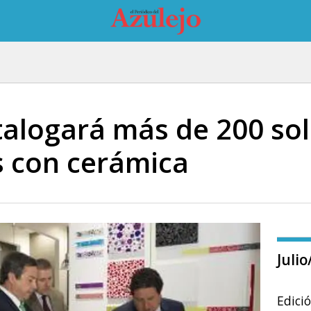
talogará más de 200 so
s con cerámica
Juli
Edici