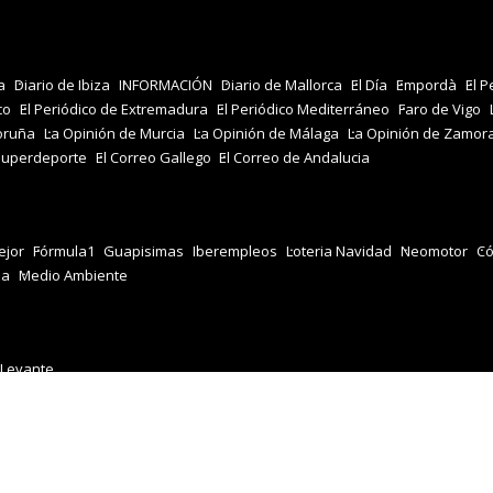
a
Diario de Ibiza
INFORMACIÓN
Diario de Mallorca
El Día
Empordà
El P
co
El Periódico de Extremadura
El Periódico Mediterráneo
Faro de Vigo
oruña
La Opinión de Murcia
La Opinión de Málaga
La Opinión de Zamor
Superdeporte
El Correo Gallego
El Correo de Andalucia
jor
Fórmula1
Guapisimas
Iberempleos
Loteria Navidad
Neomotor
Có
za
Medio Ambiente
 Levante