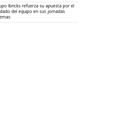
upo Ibricks refuerza su apuesta por el
idado del equipo en sus jornadas
ternas