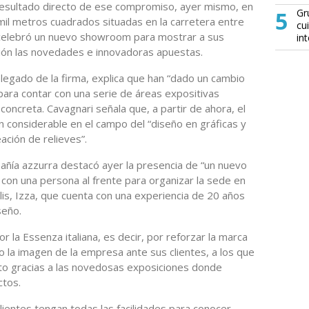
resultado directo de ese compromiso, ayer mismo, en
5
Gr
mil metros cuadrados situadas en la carretera entre
cu
na celebró un nuevo showroom para mostrar a sus
in
ción las novedades e innovadoras apuestas.
legado de la firma, explica que han “dado un cambio
para contar con una serie de áreas expositivas
concreta. Cavagnari señala que, a partir de ahora, el
 considerable en el campo del “diseño en gráficas y
ación de relieves”.
añía azzurra destacó ayer la presencia de “un nuevo
 con una persona al frente para organizar la sede en
lis, Izza, que cuenta con una experiencia de 20 años
seño.
r la Essenza italiana, es decir, por reforzar la marca
 la imagen de la empresa ante sus clientes, a los que
to gracias a las novedosas exposiciones donde
ctos.
lientes tengan todas las facilidades para conocer