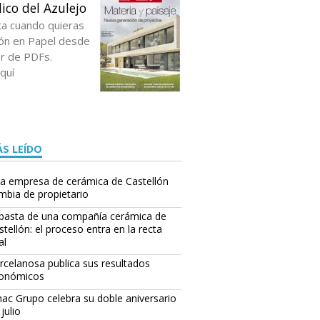
ico del Azulejo
ta cuando quieras
ción en Papel desde
or de PDFs.
quí
S LEÍDO
ones de la empresa italiana se encuentran situadas en la carretera entre Onda y V
a empresa de cerámica de Castellón
mbia de propietario
basta de una compañía cerámica de
stellón: el proceso entra en la recta
al
rcelanosa publica sus resultados
onómicos
ac Grupo celebra su doble aniversario
julio