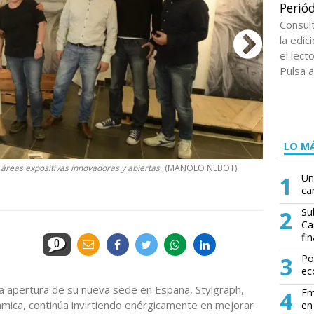
Periód
Consul
la edi
el lect
Pulsa a
LO MÁ
áreas expositivas innovadoras y abiertas.
(MANOLO NEBOT)
Las instalaci
1
Un
NEBOT)
ca
2
Su
Ca
fin
0
3
Po
ec
a apertura de su nueva sede en España, Stylgraph,
4
Em
erámica, continúa invirtiendo enérgicamente en mejorar
en 