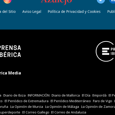
 del Sitio
Aviso Legal
Política de Privacidad y Cookies
Publ
rica Media
a
Diario de Ibiza
INFORMACIÓN
Diario de Mallorca
El Día
Empordà
El P
co
El Periódico de Extremadura
El Periódico Mediterráneo
Faro de Vigo
oruña
La Opinión de Murcia
La Opinión de Málaga
La Opinión de Zamor
Superdeporte
El Correo Gallego
El Correo de Andalucia