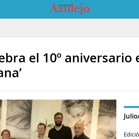
ebra el 10º aniversario
ana’
Juli
Edici