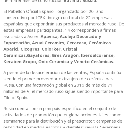
de materiales de construcción
Batimat Russia
.
El Pabellón Oficial Español -organizado por 20º año
consecutivo por ICEX- integra un total de 22 empresas
españolas que expondrán sus productos al mercado ruso. De
estas empresas participantes, 14 corresponden a firmas
asociadas a Ascer:
Apavisa, Azulejo Decorado y
Exportación, Azuvi Ceramics, Ceracasa, Cerámicas
Aparici, Cicogres, Colorker, Cristal
Cerámicas,Gayafores, Gres Aragón, Iberoalcorense,
Keraben Grupo, Onix Cerámica y Veneto Cerámicas
.
A pesar de la desaceleración de las ventas, España continúa
siendo el primer proveedor extranjero de cerámica para
Rusia. Con una facturación global en 2016 de más de 71
millones de €, el mercado ruso sigue siendo importante para
Tile of Spain.
Rusia cuenta con un plan país específico en el conjunto de
actividades de promoción que engloba acciones tales como:
seminarios para la distribución y el prescriptor; campañas de
publicidad en medios escritos y digitales; revista Ceraspaña