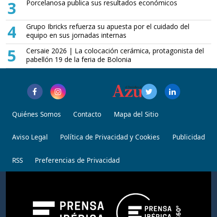
3
Porcelanosa publica sus resultados económicos
4
Grupo Ibricks refuerza su apuesta por el cuidado del
equipo en sus jornadas internas
5
Cersaie 2026 | La colocación cerámica, protagonista del
pabellón 19 de la feria de Bolonia
Quiénes Somos
Contacto
Mapa del Sitio
Aviso Legal
Política de Privacidad y Cookies
Publicidad
RSS
Preferencias de Privacidad