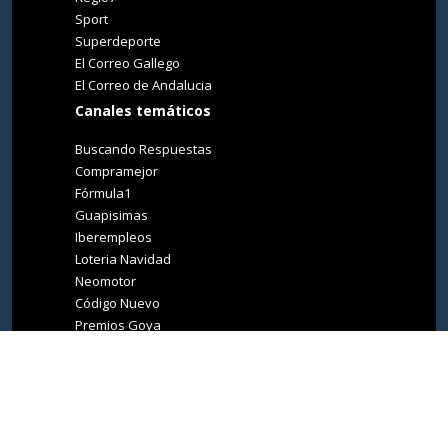
Sport
Superdeporte
El Correo Gallego
El Correo de Andalucia
Canales temáticos
Buscando Respuestas
Compramejor
Fórmula1
Guapisimas
Iberempleos
Loteria Navidad
Neomotor
Código Nuevo
Premios Goya
Premios Oscar
Tucasa
Living Ibiza
Medio Ambiente