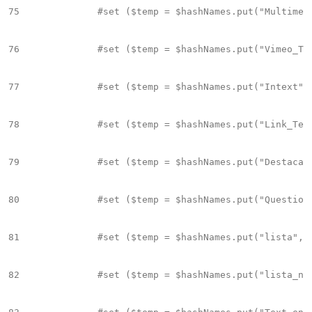
75
		#set ($temp = $hashNames.put("Multimedia_Text","Multimedia_Text"))

76
		#set ($temp = $hashNames.put("Vimeo_Text","Vimeo_Text"))

77
		#set ($temp = $hashNames.put("Intext","intext"))

78
		#set ($temp = $hashNames.put("Link_Text","Link_Text"))								

79
		#set ($temp = $hashNames.put("Destacado","Destacado"))

80
		#set ($temp = $hashNames.put("Question","Question"))

81
		#set ($temp = $hashNames.put("lista","lista"))

82
		#set ($temp = $hashNames.put("lista_numerica","lista_numerica"))
