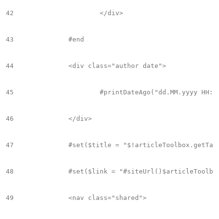
42
			</div>

43
		#end

44
		<div class="author date">

45
			#printDateAgo("dd.MM.yyyy HH:mm","Hace","minuto", "hora")

46
		</div>

47
		#set($title = "$!articleToolbox.getTag(null,'Headline').data")

48
		#set($link = "#siteUrl()$articleToolbox.getArticleViewer('canonical')")

49
		<nav class="shared">
