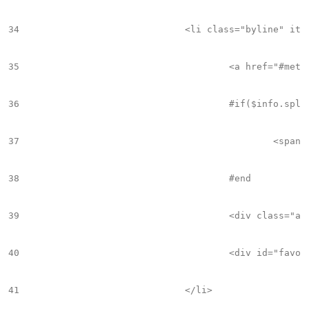
34
				<li class="byline" itemprop="author">

35
					<a href="#metadataUrl_v1("autor")${hmAutor.friendlyname}">$hmAutor.name</a>

36
					#if($info.split("\,").size() > 1 && $velocityCount < $info.split("\,").size())

37
						<span class="separator">$!separador</span>

38
					#end

39
					<div class="add_topic_to_favorite_button topic_${hmAutor.id} author" value="$hmAutor.name" id="${hmAutor.id}" title="Seguir este autor" onClick="click_favorite_topic('${hmAutor.id}', $('#favorite_topic_alert_${hmAutor.id}_$!reserved-article-id.data'))"></div>

40
					<div id="favorite_topic_alert_${hmAutor.id}_$!reserved-article-id.data" class="favorite_topic_alert" style="display: none;">Autor marcado para seguir</div>

41
				</li>
