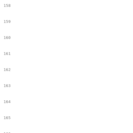
158
									maxSlide
159
									slideMargi
160
									hideControlOnE
161
								})
162
								</scrip
163
								#set($slide_imgTxt = f
164
							#end
165
							## ++++++++++++++++++++++++++++++++++++++++++++++++++++++++++++++++++++++++++++++++++++++++++++++