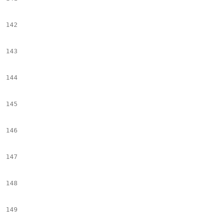
142
									#if($el.Byline && $el.Byline
143
									<span class="byline-image" $tempIter2> | $el.B
144
									#
145
									</
146
								#e
147
							</figure>
148
							## +++++++++++++++++++++++++++++++++++++++++++++++++++++++++++++++++++++++++++++++++++++++++++
149
							#if($childrenTags.get($ind).name != "Image_Text" && $slide_imgTx