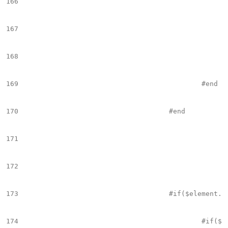
166
167
168
169
						#end

170
					#end

171
172
173
					#if($element.name == "Image_Text_Vertical")

174
						#if($el && $el.trim() != "")
