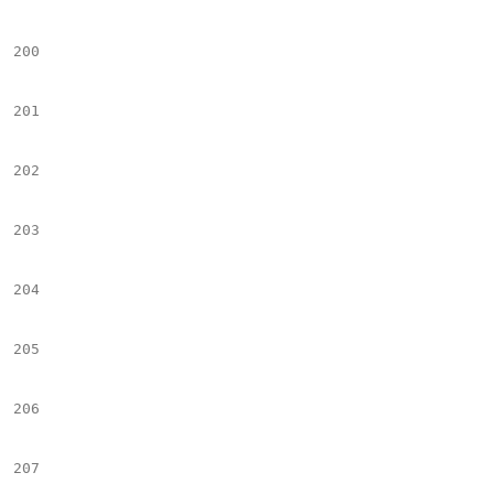
200
									#e
201
										#set($temp
202
										#set($tempIt
203
									#
204
									<div class="cutline
205
									<span class="cutline-text" $tempIter>$!el.C
206
									#if($el.Byline && $el.Byline
207
									<span class="byline-image" $tempIter2> | $el.B