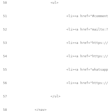
50
			<ul>

51
				<li><a href="#comments" class="comentarios disqus" title="0 Comentarios"><i class="fa fa-comment" aria-hidden="true"></i><span>0</span></a></li>

52
				<li><a href="mailto:?subject=Te%20envío%20esta%20noticia:%20${title}&amp;body=${title}:%20${link}" class="RRSS mailto" onclick="ga('send', '${title}', 'Compartir', 'eMail');" target="_blank"><i class="fa fa-envelope-o"></i></a></li>

53
				<li><a href="https://www.facebook.com/share.php?u=${link}" class="RRSS facebook" onclick="ga('send', '${title}', 'Compartir', 'Facebook');" target="_blank"><i class="fa fa-facebook"></i></a></li>

54
				<li><a href="https://twitter.com/intent/tweet?text=${title}&amp;via=EPAzulejo&amp;url=${link}" class="RRSS twitter" onclick="ga('send', '${title}', 'Compartir', 'Twitter');" target="_blank"><i class="fa fa-twitter"></i></a></li>

55
				<li><a href="whatsapp://send?text=${link}" class="RRSS whatsapp" onclick="ga('send', '${title}', 'Compartir', 'Whatsapp');" target="_blank"><i class="fa fa-whatsapp"></i></a></li>

56
				<li><a href="https://www.linkedin.com/sharing/share-offsite/?url=${link}" class="RRSS linkedin" onclick="ga('send', '${title}', 'Compartir', 'LinkedIn');" target="_blank"><i class="fa fa-linkedin"></i></a></li>

57
			</ul>

58
		</nav>
