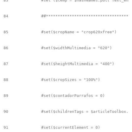
83
		#set ($temp = $hashNames.put("Text_en","Text_en"))

84
		##**************************************************************************

85
		#set($cropName = "crop620xfree")

86
		#set($widthMultimedia = "620")

87
		#set($heightMultimedia = "400")

88
		#set($cropSizes = "100%")

89
		#set($contadorParrafos = 0)

90
		#set($childrenTags = $articleToolbox.getChildrenTags(null))

91
		#set($currentElement = 0)
