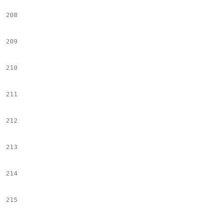
208
									#
209
									</
210
								#e
211
							</figure>
212
							## +++++++++++++++++++++++++++++++++++++++++++++++++++++++++++++++++++++++++++++++++++++++++++
213
							#if($childrenTags.get($ind).name != "Image_Text_Vertical" && $slide_imgTx
214
								</di
215
								<scrip