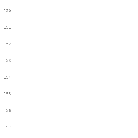
150
								</di
151
								<scrip
152
								$(".$name_s").bxSli
153
									auto: f
154
									pager: f
155
									controls:
156
									infiniteLoop:
157
									minSlide