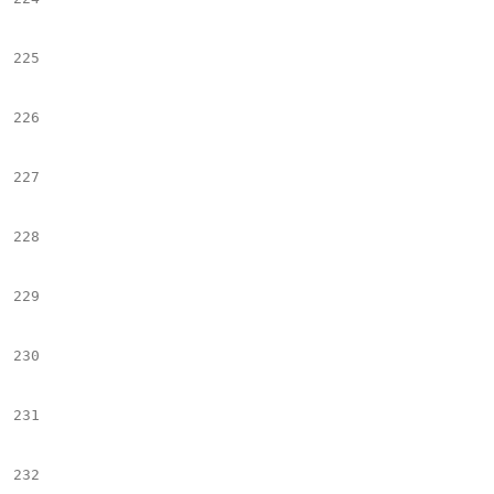
225
								})
226
								</scrip
227
								#set($slide_imgTxt = f
228
							#end
229
							## ++++++++++++++++++++++++++++++++++++++++++++++++++++++++++++++++++++++++++++++++++++++++++++++
230
231
232