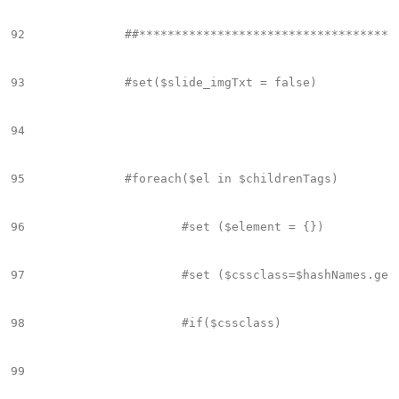
92
		##**************************************************************************

93
		#set($slide_imgTxt = false)

94
95
		#foreach($el in $childrenTags)

96
			#set ($element = {})

97
			#set ($cssclass=$hashNames.get($el.name))

98
			#if($cssclass)

99