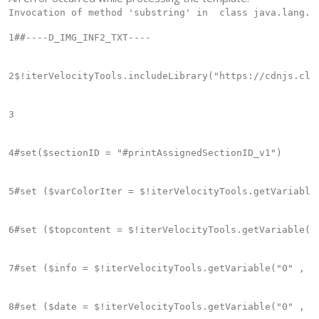
Invocation of method 'substring' in  class java.lang.S
1
##----D_IMG_INF2_TXT----

2
$!iterVelocityTools.includeLibrary("https://cdnjs.clo
3
4
#set($sectionID = "#printAssignedSectionID_v1")

5
#set ($varColorIter = $!iterVelocityTools.getVariable(
6
#set ($topcontent = $!iterVelocityTools.getVariable($s
7
#set ($info = $!iterVelocityTools.getVariable("0" , "p
8
#set ($date = $!iterVelocityTools.getVariable("0" , "d