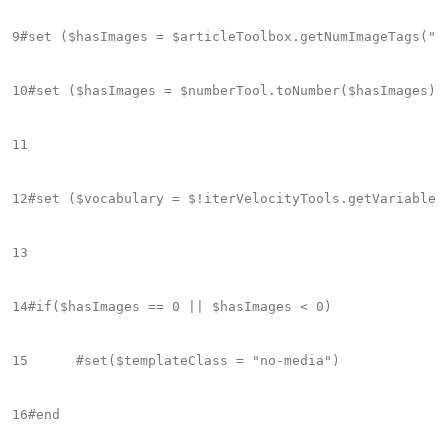
9
#set ($hasImages = $articleToolbox.getNumImageTags("Te
10
#set ($hasImages = $numberTool.toNumber($hasImages).i
11
12
#set ($vocabulary = $!iterVelocityTools.getVariable($
13
14
#if($hasImages == 0 || $hasImages < 0)

15
	#set($templateClass = "no-media")

16
#end
