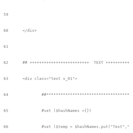
59
60
	</div>

61
62
	## +++++++++++++++++++++++++  TEXT +++++++++++++++++++++++++++++

63
	<div class="text v_01">

64
		##**************************************************************************

65
		#set ($hashNames ={})

66
		#set ($temp = $hashNames.put("Text","text"))
