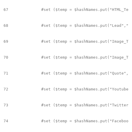
67
		#set ($temp = $hashNames.put("HTML_Text","html"))

68
		#set ($temp = $hashNames.put("Lead","lead"))

69
		#set ($temp = $hashNames.put("Image_Text","Image_Text"))

70
		#set ($temp = $hashNames.put("Image_Text_Vertical","Image_Text_Vertical"))

71
		#set ($temp = $hashNames.put("Quote","quote"))

72
		#set ($temp = $hashNames.put("Youtube_Text","Youtube_Text"))

73
		#set ($temp = $hashNames.put("Twitter_Text","Twitter_Text"))

74
		#set ($temp = $hashNames.put("Facebook_Text","Facebook_Text"))
