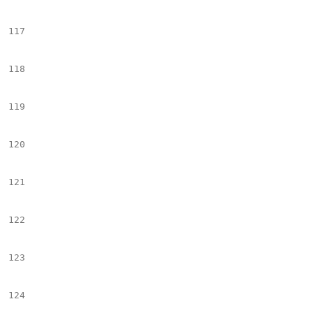
117
								#set($slide_imgTxt = 
118
							#end
119
							## ++++++++++++++++++++++++++++++++++++++++++++++++++++++++++++++++++++++++++++++++++++++++++++++
120
							<figure  class="contentMedia art-img ${element.cssclass}" 
121
								#set($tempImage = $articleToolbox.getImageNode($el.name, $el.Milenium.
122
								#set($AltImage = "#getAltImage_v1($temp
123
								#set($TitleImage = "#getTitleImage_v1($tem
124
								#if($enviromentVersion == "n