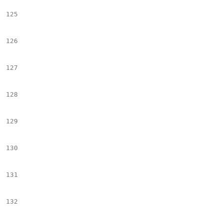
125
									*##set($imgHtml = $!articleToolbox.getImageTag2("$el.name","$el.Milenium.data","$cropName","","","","false","$!$A
126
								*##else
127
									*##set($imgHtml = $!articleToolbox.getImageTag("$el.name","$el.Milenium.data","$cropName","","","","false","$!$A
128
								*##e
129
								#if($imgHt
130
									$img
131
								#end                         
132
								#if($el.Cutline && $el.Cutline.data