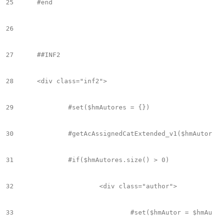
25
	#end

26
27
	##INF2 	

28
	<div class="inf2">

29
		#set($hmAutores = {})

30
		#getAcAssignedCatExtended_v1($hmAutores "Author")

31
		#if($hmAutores.size() > 0)

32
			<div class="author">

33
				#set($hmAutor = $hmAutores.get(0))
