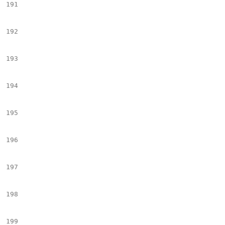
191
									*##set($imgHtml = $!articleToolbox.getImageTag("$el.name","$el.Milenium.data","crop_vertical","","","","false","$!$
192
								*##e
193
								#if($imgHt
194
									$img
195
								#end                         
196
								#if($el.Cutline && $el.Cutline.data
197
									#if ($environment == 
198
										#set($tempIter = "mlnid='$el.Cutl
199
										#set($tempIter2 = " mlnid='$el.Byl