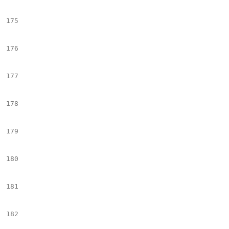
175
							## vemos si hay mas image_text detras  ++++++++++++++++++++++++++++++++++++++++++++++++++++++++++
176
							#set($ind = $currentElement+1
177
178
							#if($childrenTags.get($ind).name == "Image_Text_Vertical" && $slide_imgTxt == fals
179
								#set($name_s = "bx_slider_it_" + $curren
180
								<div class="$name
181
								#set($slide_imgTxt = 
182
							#end