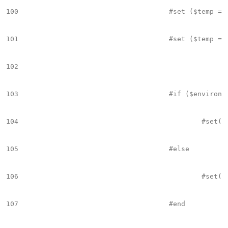
100
					#set ($temp = $element.put("name",$el.name))

101
					#set ($temp = $element.put("cssclass",$cssclass))

102
103
					#if ($environment == 'PREVIEW')

104
						#set($tempIter = " iterhtmlid='$el.Milenium.data' ")

105
					#else

106
						#set($tempIter = "")		

107
					#end
