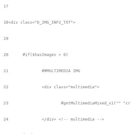
17
18
<div class="D_IMG_INF2_TXT">

19
20
	#if($hasImages > 0)

21
		##MULTIMEDIA IMG

22
		<div class="multimedia">

23
			#getMultimediaMixed_v1("" "crop_768x432" "629" "354" "100%")

24
		</div> <!-- multimedia -->
