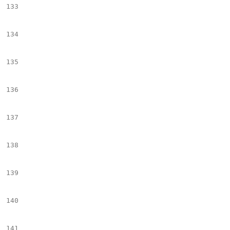
133
									#if ($environment == 
134
										#set($tempIter = "mlnid='$el.Cutl
135
										#set($tempIter2 = " mlnid='$el.Byl
136
									#e
137
										#set($temp
138
										#set($tempIt
139
									#
140
									<div class="cutline
141
									<span class="cutline-text" $tempIter>$!el.C