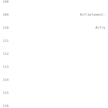
108
109
					#if($element.name == "Image_Text")

110
						#if($el && $el.trim() != "")

111
							## vemos si hay mas image_text detras  ++++++++++++++++++++++++++++++++++++++++++++++++++++++++++
112
							#set($ind = $currentElement+1
113
114
							#if($childrenTags.get($ind).name == "Image_Text" && $slide_imgTxt == fals
115
								#set($name_s = "bx_slider_it_" + $curren
116
								<div class="$name