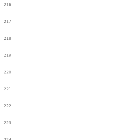
216
								$(".$name_s").bxSli
217
									auto: f
218
									pager: f
219
									controls:
220
									infiniteLoop:
221
									minSlide
222
									maxSlide
223
									slideMargi
224
									hideControlOnE