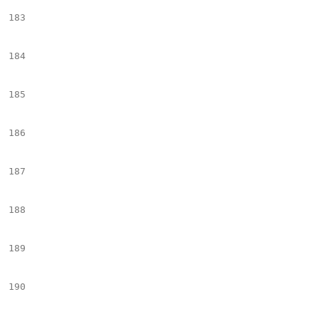
183
							## ++++++++++++++++++++++++++++++++++++++++++++++++++++++++++++++++++++++++++++++++++++++++++++++
184
							<figure  class="contentMedia art-img ${element.cssclass}" 
185
								#set($tempImage = $articleToolbox.getImageNode($el.name, $el.Milenium.
186
								#set($AltImage = "#getAltImage_v1($temp
187
								#set($TitleImage = "#getTitleImage_v1($tem
188
								#if($enviromentVersion == "n
189
									*##set($imgHtml = $!articleToolbox.getImageTag2("$el.name","$el.Milenium.data","crop_vertical","","","","false","$!$
190
								*##else