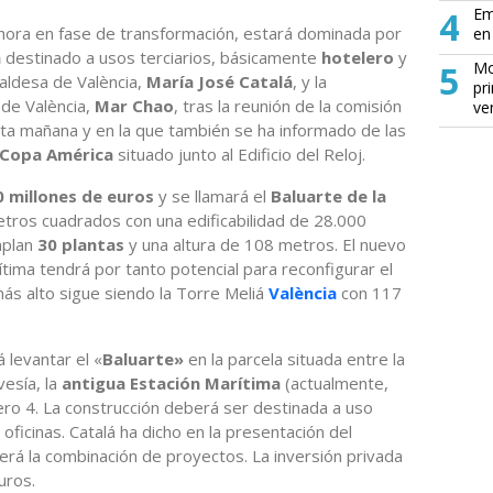
4
Em
ahora en fase de transformación, estará dominada por
en 
a
destinado a usos terciarios, básicamente
hotelero
y
5
Mo
lcaldesa de València,
María José Catalá
, y la
pr
de València,
Mar Chao
, tras la reunión de la comisión
ve
sta mañana y en la que también se ha informado de las
a Copa América
situado junto al Edificio del Reloj.
0 millones de euros
y se llamará el
Baluarte de la
etros cuadrados con una edificabilidad de 28.000
plan
30 plantas
y una altura de 108 metros. El nuevo
ítima tendrá por tanto potencial para reconfigurar el
 más alto sigue siendo la Torre Meliá
València
con 117
á levantar el «
Baluarte»
en la parcela situada entre la
esía, la
antigua Estación Marítima
(actualmente,
ero 4. La construcción deberá ser destinada a uso
 oficinas. Catalá ha dicho en la presentación del
rá la combinación de proyectos. La inversión privada
uros.