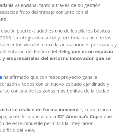
dadanía valenciana, tanto a través de su gestión
pacios fruto del trabajo conjunto con el
hao.
relación puerto-ciudad es uno de los pilares básicos
035. La integración social y territorial es uno de los
talecer los vínculos entre las instalaciones portuarias y
el entorno del Edificio del Reloj,
que es un espacio
es y empresariales del entorno innovador que se
ia
ha afirmado que con “este proyecto gana la
 corazón a todos con un nuevo espacio ajardinado y
rse con una de las zonas más bonitas de la ciudad
evista se realice de forma inminent
e, comenzarán
opa, un edificio que alojó la
32ª America’s Cup
y que
ón de este inmueble permitirá la integración
Edificio del Reloj.