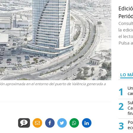
Edici
Periód
Consul
la edi
el lect
Pulsa a
LO MÁ
ación aproximada en el entorno del puerto de València generada a
1
Un
ca
2
Su
Ca
fin
3
Po
0
ec