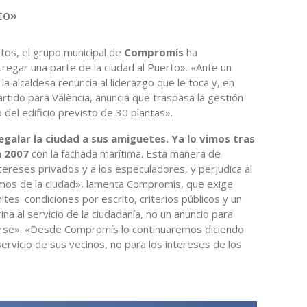
to»
tos, el grupo municipal de
Compromís
ha
regar una parte de la ciudad al Puerto». «Ante un
a alcaldesa renuncia al liderazgo que le toca y, en
rtido para València, anuncia que traspasa la gestión
 del edificio previsto de 30 plantas».
egalar la ciudad a sus amiguetes. Ya lo vimos tras
ia 2007
con la fachada marítima. Esta manera de
tereses privados y a los especuladores, y perjudica al
timos de la ciudad», lamenta Compromís, que exige
tes: condiciones por escrito, criterios públicos y un
a al servicio de la ciudadanía, no un anuncio para
derse». «Desde Compromís lo continuaremos diciendo
servicio de sus vecinos, no para los intereses de los