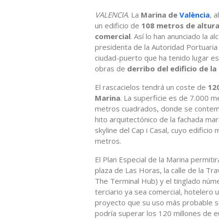
VALENCIA
. La
Marina de
València
, 
un edificio de
108 metros de altur
comercial
. Así lo han anunciado la a
presidenta de la Autoridad Portuaria 
ciudad-puerto que ha tenido lugar e
obras de
derribo del edificio de l
El rascacielos tendrá un coste de
12
Marina
. La superficie es de 7.000 m
metros cuadrados, donde se contem
hito arquitectónico de la fachada mar
skyline del Cap i Casal, cuyo edificio
metros.
El Plan Especial de la Marina permitir
plaza de Las Horas, la calle de la Trav
The Terminal Hub) y el tinglado núm
terciario ya sea comercial, hotelero u
proyecto que su uso más probable se
podría superar los 120 millones de e