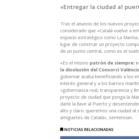
«Entregar la ciudad al puer
Tras el anuncio de los nuevos proyec
considerado que «Catalá vuelve a ent
espacio estratégico como La Marina, l
lugar de construir un proyecto compa
de un punto central, como es el suelo
«Es el mismo
patrón de siempre: r
la disolución del Consorci Valènc
gobernar acaba beneficiando a los in
interés general y a los barrios marí
«gobernanza real, transparencia y lími
proyecto de ciudad que ponga la Marin
darle la llave al Puerto y desenten
alto y claro: queremos una ciudad al 
amiguetes de Catalá», sentencian.
NOTICIAS RELACIONADAS