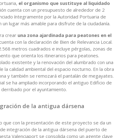
rtuaria,
el organismo que sustituye al liquidado
ción cuenta con un presupuesto de alrededor de 2
nanciado íntegramente por la Autoridad Portuaria de
n un lugar más amable para disfrute de la ciudadanía.
ra crear
una zona ajardinada para peatones en el
 cuenta con la declaración de Bien de Relevancia Local.
12.568 metros cuadrados e incluye pérgolas, zonas de
ento que orienta los itinerarios para peatones.
ado existente y la renovación del alumbrado con una
de la calidad ambiental del espacio nocturno. En la obra
 zona y también se remozará el pantalán de megayates.
ial se ha ampliado incorporando el antiguo Edificio de
 derribado por el ayuntamiento.
egración de la antigua dársena
o que con la presentación de este proyecto se da un
de integración de la antigua dársena del puerto de
puesta Valenciaport se consolida como un agente clave