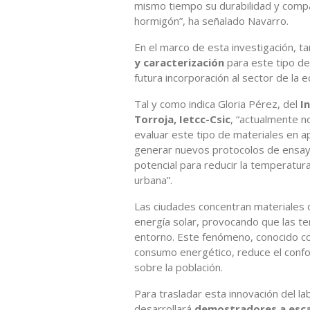
mismo tiempo su durabilidad y compa
hormigón”, ha señalado Navarro.
En el marco de esta investigación, 
y caracterización
para este tipo de
futura incorporación al sector de la ed
Tal y como indica Gloria Pérez, del
I
Torroja, Ietcc-Csic
, “actualmente 
evaluar este tipo de materiales en ap
generar nuevos protocolos de ensay
potencial para reducir la temperatura 
urbana”.
Las ciudades concentran materiales
energía solar, provocando que las t
entorno. Este fenómeno, conocido 
consumo energético, reduce el confor
sobre la población.
Para trasladar esta innovación del lab
desarrollará
demostradores a esca