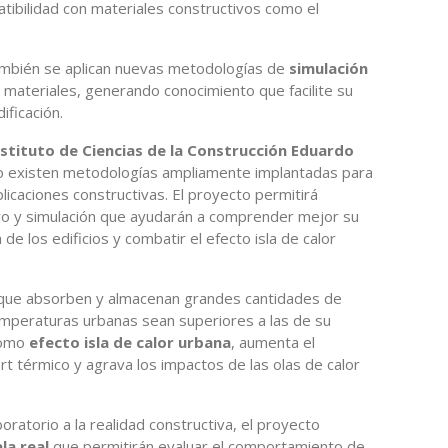
tibilidad con materiales constructivos como el
también se aplican nuevas metodologías de
simulación
 materiales, generando conocimiento que facilite su
ificación.
nstituto de Ciencias de la Construcción Eduardo
no existen metodologías ampliamente implantadas para
licaciones constructivas. El proyecto permitirá
o y simulación que ayudarán a comprender mejor su
de los edificios y combatir el efecto isla de calor
 que absorben y almacenan grandes cantidades de
emperaturas urbanas sean superiores a las de su
como
efecto isla de calor urbana
, aumenta el
t térmico y agrava los impactos de las olas de calor
oratorio a la realidad constructiva, el proyecto
la real
que permitirán evaluar el comportamiento de