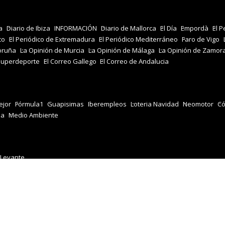
a
Diario de Ibiza
INFORMACIÓN
Diario de Mallorca
El Día
Empordà
El P
co
El Periódico de Extremadura
El Periódico Mediterráneo
Faro de Vigo
oruña
La Opinión de Murcia
La Opinión de Málaga
La Opinión de Zamor
Superdeporte
El Correo Gallego
El Correo de Andalucia
jor
Fórmula1
Guapisimas
Iberempleos
Loteria Navidad
Neomotor
Có
za
Medio Ambiente
 Levante