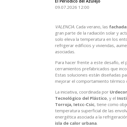
El Periódico del Azulejo
09.07.2026 12:00
VALENCIA
. Cada verano, las
fachada
gran parte de la radiación solar y 
solo eleva la temperatura en los en
refrigerar edificios y viviendas, au
asociadas.
Para hacer frente a este desafío, el
cerramientos prefabricados que inc
Estas soluciones están diseñadas par
mejorar el comportamiento térmico de
La iniciativa, coordinada por
Urdeco
Tecnológico del Plástico
, y el
Inst
Torroja, Ietcc-Csic
, tiene como obj
temperatura superficial de las envol
energética asociada a la refrigeración
isla de calor urbana
.