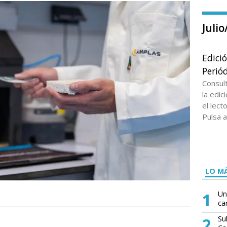
Juli
Edici
Periód
Consul
la edi
el lect
Pulsa a
LO MÁ
1
Un
ca
2
Su