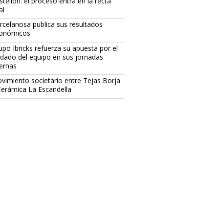
stellón: el proceso entra en la recta
al
rcelanosa publica sus resultados
onómicos
upo Ibricks refuerza su apuesta por el
idado del equipo en sus jornadas
ternas
vimiento societario entre Tejas Borja
Cerámica La Escandella