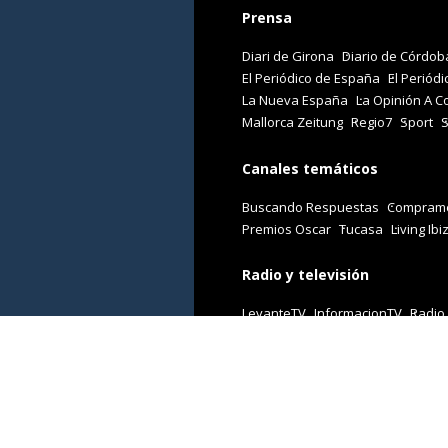
Prensa
Diari de Girona
Diario de Córdob
El Periódico de España
El Periódi
La Nueva España
La Opinión A C
Mallorca Zeitung
Regio7
Sport
Canales temáticos
Buscando Respuestas
Comprame
Premios Oscar
Tucasa
Living Ibi
Radio y televisión
LevanteTV
InformacionTV
Radio
Revistas
Cuore
Stilo
Viajar
Woman