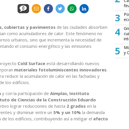
Ca
fin
0
3
Po
ec
s, cubiertas y pavimentos
de las ciudades absorben
4
Gr
actúan como acumuladores de calor. Este fenómeno no
cu
in
tornos urbanos, sino que incrementa la necesidad de
mentando el consumo energético y las emisiones
5
Mo
y 
 proyecto
Cold Surface
está desarrollando nuevos
orporan
materiales fotoluminiscentes innovadores
.
a reducir la acumulación de calor en las fachadas y
 los edificios.
n
y con la participación de
Aimplas, Instituto
ituto de Ciencias de la Construcción Eduardo
etivo lograr reducciones de hasta
2 grados
en la
ventes y disminuir entre un
5% y un 10%
la demanda
 de los edificios, contribuyendo así a mitigar el
efecto