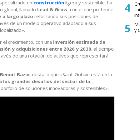
especializado en
construcción
ligera y sostenible, ha
4
Gr
o global, llamado
Lead & Grow
, con el que pretende
cu
in
e a largo plazo
reforzando sus posiciones de
través de un modelo operativo adaptado a sus
5
Mo
lobalizado».
y 
r el crecimiento, con una
inversión estimada de
sión y adquisiciones entre 2026 y 2030
, al tiempo
través de una rotación de activos que representará
Benoit Bazin
, destacó que «Saint-Gobain está en la
 los grandes desafíos del sector de la
 porfolio de soluciones innovadoras y sostenibles».