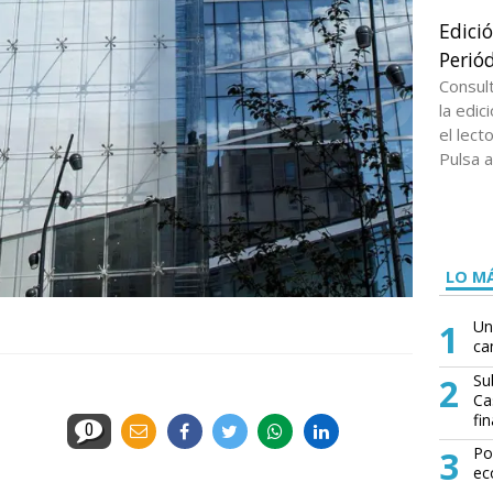
Edici
Periód
Consul
la edi
el lect
Pulsa a
LO MÁ
1
Un
ca
2
Su
Ca
fin
0
3
Po
ec