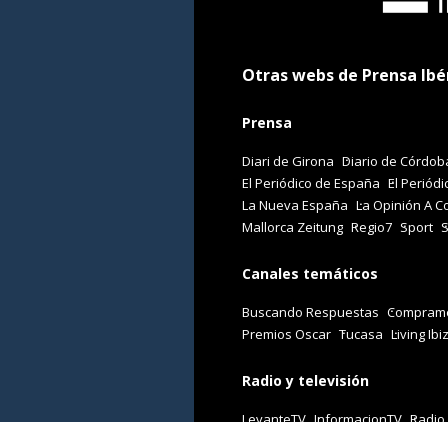
Otras webs de Prensa Ibé
Prensa
Diari de Girona
Diario de Córdob
El Periódico de España
El Periódi
La Nueva España
La Opinión A C
Mallorca Zeitung
Regio7
Sport
Canales temáticos
Buscando Respuestas
Comprame
Premios Oscar
Tucasa
Living Ibi
Radio y televisión
LevanteTV
InformacionTV
Radio