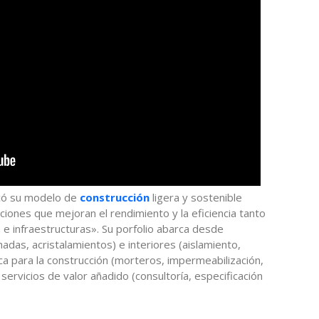
acó su modelo de
construcción
ligera y sostenible
uciones que mejoran el rendimiento y la eficiencia tanto
 e infraestructuras». Su porfolio abarca desde
hadas, acristalamientos) e interiores (aislamiento,
ca para la construcción (morteros, impermeabilización,
ervicios de valor añadido (consultoría, especificación