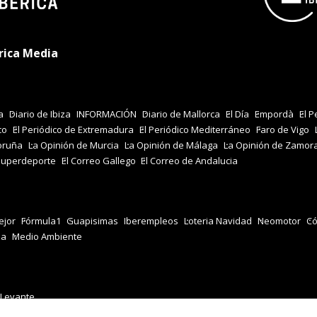
rica Media
a
Diario de Ibiza
INFORMACIÓN
Diario de Mallorca
El Día
Empordà
El P
co
El Periódico de Extremadura
El Periódico Mediterráneo
Faro de Vigo
oruña
La Opinión de Murcia
La Opinión de Málaga
La Opinión de Zamor
Superdeporte
El Correo Gallego
El Correo de Andalucia
jor
Fórmula1
Guapisimas
Iberempleos
Loteria Navidad
Neomotor
Có
za
Medio Ambiente
 Levante