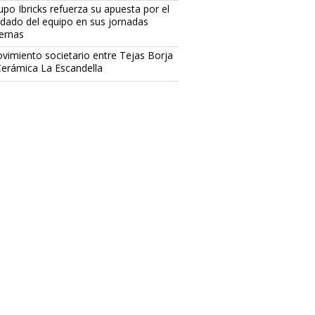
upo Ibricks refuerza su apuesta por el
idado del equipo en sus jornadas
ternas
vimiento societario entre Tejas Borja
Cerámica La Escandella