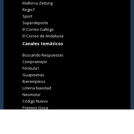
Mallorca Zeitung
Regio7
Sport
Superdeporte
El Correo Gallego
El Correo de Andalucia
Canales temáticos
Buscando Respuestas
Compramejor
Fórmula1
Guapisimas
Iberempleos
Loteria Navidad
Neomotor
Código Nuevo
Premios Goya
Premios Oscar
Tucasa
Living Ibiza