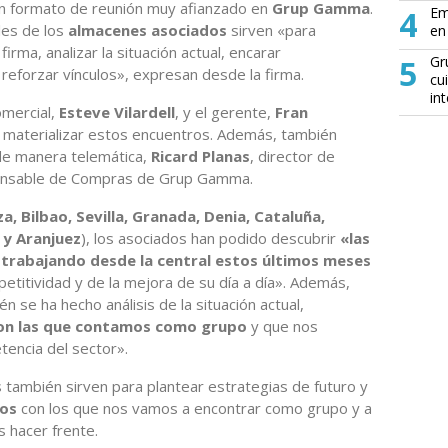
n formato de reunión muy afianzado en
Grup Gamma
.
4
Em
les de los
almacenes asociados
sirven «para
en 
irma, analizar la situación actual, encarar
5
Gr
 reforzar vínculos», expresan desde la firma.
cu
in
omercial,
Esteve Vilardell
, y el gerente,
Fran
a materializar estos encuentros. Además, también
 de manera telemática,
Ricard Planas
, director de
onsable de Compras de Grup Gamma.
a, Bilbao, Sevilla, Granada, Denia, Cataluña,
 y Aranjuez
), los asociados han podido descubrir
«las
trabajando desde la central estos últimos meses
titividad y de la mejora de su día a día». Además,
n se ha hecho análisis de la situación actual,
con las que contamos como grupo
y que nos
tencia del sector».
 también sirven para plantear estrategias de futuro y
tos
con los que nos vamos a encontrar como grupo y a
 hacer frente.