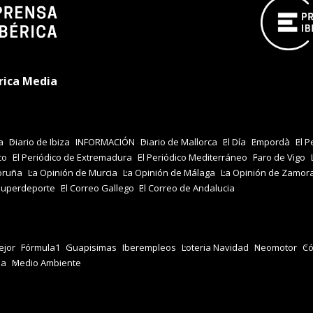
rica Media
a
Diario de Ibiza
INFORMACIÓN
Diario de Mallorca
El Día
Empordà
El P
co
El Periódico de Extremadura
El Periódico Mediterráneo
Faro de Vigo
oruña
La Opinión de Murcia
La Opinión de Málaga
La Opinión de Zamor
Superdeporte
El Correo Gallego
El Correo de Andalucia
jor
Fórmula1
Guapisimas
Iberempleos
Loteria Navidad
Neomotor
Có
za
Medio Ambiente