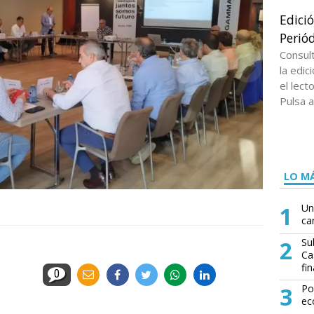
Edici
Periód
Consul
la edi
el lect
Pulsa a
LO MÁ
1
Un
ca
2
Su
Ca
fin
0
3
Po
ec