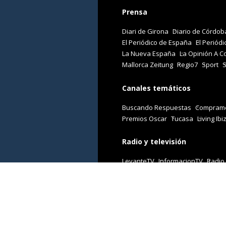
Prensa
Diari de Girona
Diario de Córdob
El Periódico de España
El Periódi
La Nueva España
La Opinión A C
Mallorca Zeitung
Regio7
Sport
Canales temáticos
Buscando Respuestas
Comprame
Premios Oscar
Tucasa
Living Ibi
Radio y televisión
LevanteTV
InformacionTV
Radio
Revistas
Cuore
Stilo
Viajar
Woman