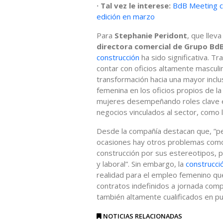
· Tal vez le interese:
BdB Meeting c
edición en marzo
Para
Stephanie Peridont
, que llev
directora comercial de Grupo Bd
construcción
ha sido significativa. T
contar con oficios altamente masculi
transformación hacia una mayor incl
femenina en los oficios propios de la
mujeres desempeñando roles clave en
negocios vinculados al sector, como 
Desde la compañía destacan que, ”p
ocasiones hay otros problemas como
construcción por sus estereotipos, pr
y laboral”. Sin embargo, la
construcci
realidad para el empleo femenino q
contratos indefinidos a jornada compl
también altamente cualificados en pu
NOTICIAS RELACIONADAS