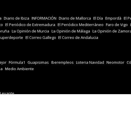
a
Diario de Ibiza
INFORMACIÓN
Diario de Mallorca
El Día
Empordà
El P
co
El Periódico de Extremadura
El Periódico Mediterráneo
Faro de Vigo
oruña
La Opinión de Murcia
La Opinión de Málaga
La Opinión de Zamor
Superdeporte
El Correo Gallego
El Correo de Andalucia
jor
Fórmula1
Guapisimas
Iberempleos
Loteria Navidad
Neomotor
Có
za
Medio Ambiente
 Levante