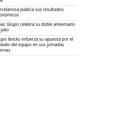
al
rcelanosa publica sus resultados
onómicos
ac Grupo celebra su doble aniversario
julio
upo Ibricks refuerza su apuesta por el
idado del equipo en sus jornadas
ternas