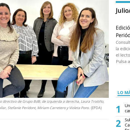
Juli
Edici
Periód
Consul
la edi
el lect
Pulsa a
LO MÁ
 directivo de Grupo BdB, de izquierda a derecha, Laura Troitiño,
1
Un
lar, Stefanie Peridont, Miriam Carretero y Violeta Pons.
(EPDA)
ca
2
Su
Ca