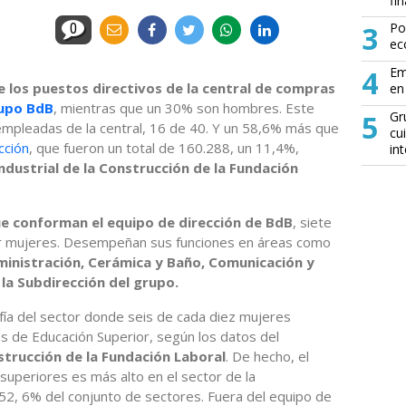
fin
3
Po
0
ec
4
Em
 los puestos directivos de la central de compras
en 
upo BdB
, mientras que un 30% son hombres. Este
5
Gr
 empleadas de la central, 16 de 40. Y un 58,6% más que
cu
cción
, que fueron un total de 160.288, un 11,4%,
in
dustrial de la Construcción de la Fundación
e conforman el equipo de dirección de BdB
, siete
por mujeres. Desempeñan sus funciones en áreas como
ministración, Cerámica y Baño, Comunicación y
la Subdirección del grupo.
afía del sector donde seis de cada diez mujeres
s de Educación Superior, según los datos del
strucción de la Fundación Laboral
. De hecho, el
uperiores es más alto en el sector de la
 52, 6% del conjunto de sectores. Fuera del equipo de