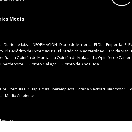
rica Media
a
Diario de Ibiza
INFORMACIÓN
Diario de Mallorca
El Día
Empordà
El P
co
El Periódico de Extremadura
El Periódico Mediterráneo
Faro de Vigo
oruña
La Opinión de Murcia
La Opinión de Málaga
La Opinión de Zamor
Superdeporte
El Correo Gallego
El Correo de Andalucia
jor
Fórmula1
Guapisimas
Iberempleos
Loteria Navidad
Neomotor
Có
za
Medio Ambiente
 Levante