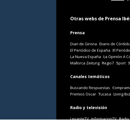
Otras webs de Prensa Ibé
Prensa
Diari de Girona
Diario de Córdob
El Periódico de España
El Periódi
La Nueva España
La Opinión A C
Mallorca Zeitung
Regio7
Sport
Canales temáticos
Buscando Respuestas
Comprame
Premios Oscar
Tucasa
Living Ibi
Radio y televisión
LevanteTV
InformacionTV
Radio