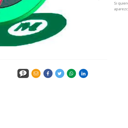
Si quie
aparezc
0