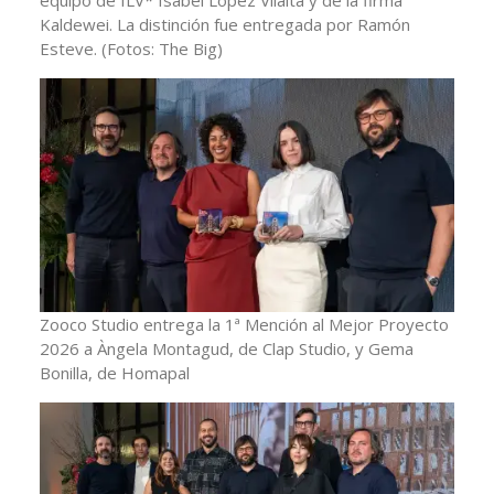
equipo de ILV* Isabel López Vilalta y de la firma
Kaldewei. La distinción fue entregada por Ramón
Esteve.
(Fotos: The Big)
Zooco Studio entrega la 1ª Mención al Mejor Proyecto
2026 a Àngela Montagud, de Clap Studio, y Gema
Bonilla, de Homapal