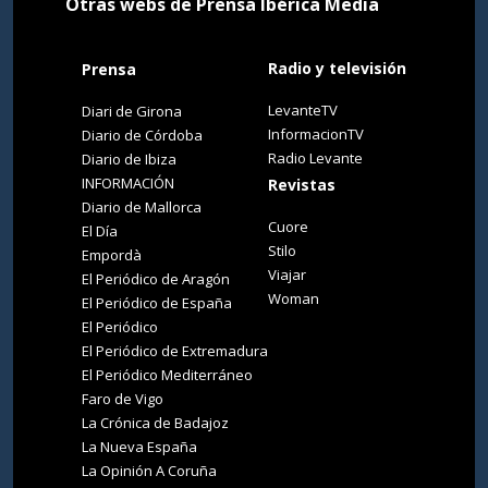
Otras webs de Prensa Ibérica Media
Radio y televisión
Prensa
LevanteTV
Diari de Girona
InformacionTV
Diario de Córdoba
Radio Levante
Diario de Ibiza
INFORMACIÓN
Revistas
Diario de Mallorca
Cuore
El Día
Stilo
Empordà
Viajar
El Periódico de Aragón
Woman
El Periódico de España
El Periódico
El Periódico de Extremadura
El Periódico Mediterráneo
Faro de Vigo
La Crónica de Badajoz
La Nueva España
La Opinión A Coruña