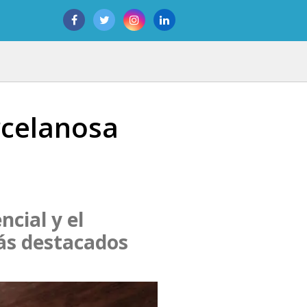
rcelanosa
cial y el
ás destacados