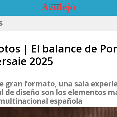
s
fotos | El balance de Po
rsaie 2025
de gran formato, una sala experien
al de diseño son los elementos m
 multinacional española