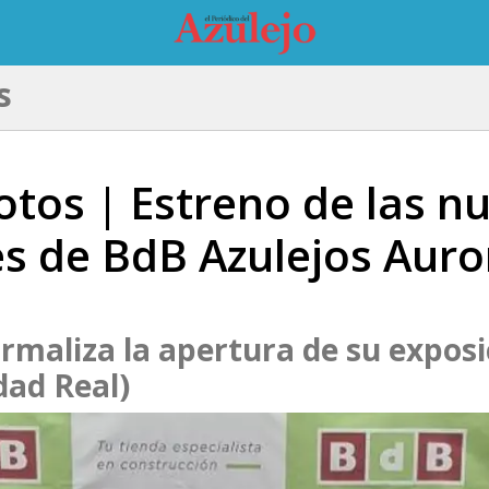
s
fotos | Estreno de las n
es de BdB Azulejos Auro
formaliza la apertura de su expos
dad Real)