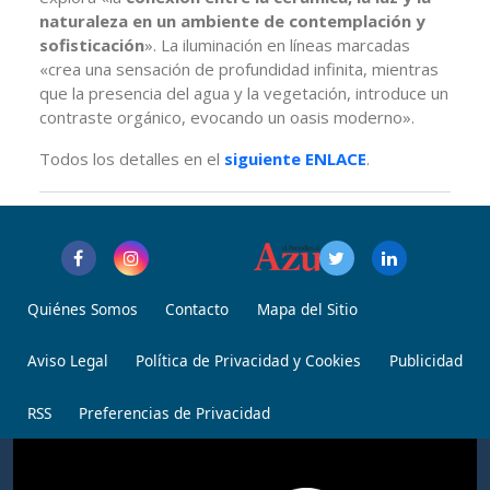
naturaleza en un ambiente de contemplación y
sofisticación
». La iluminación en líneas marcadas
«crea una sensación de profundidad infinita, mientras
que la presencia del agua y la vegetación, introduce un
contraste orgánico, evocando un oasis moderno».
Todos los detalles en el
siguiente ENLACE
.
Quiénes Somos
Contacto
Mapa del Sitio
Aviso Legal
Política de Privacidad y Cookies
Publicidad
RSS
Preferencias de Privacidad