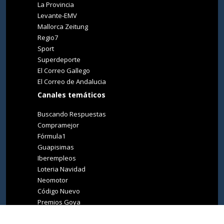
La Provincia
Levante-EMV
Mallorca Zeitung
Regio7
Sport
Superdeporte
El Correo Gallego
El Correo de Andalucia
Canales temáticos
Buscando Respuestas
Compramejor
Fórmula1
Guapisimas
Iberempleos
Loteria Navidad
Neomotor
Código Nuevo
Premios Goya
Premios Oscar
Tucasa