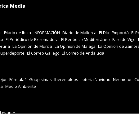
rica Media
a
Diario de Ibiza
INFORMACIÓN
Diario de Mallorca
El Día
Empordà
El P
co
El Periódico de Extremadura
El Periódico Mediterráneo
Faro de Vigo
oruña
La Opinión de Murcia
La Opinión de Málaga
La Opinión de Zamor
Superdeporte
El Correo Gallego
El Correo de Andalucia
jor
Fórmula1
Guapisimas
Iberempleos
Loteria Navidad
Neomotor
Có
za
Medio Ambiente
 Levante