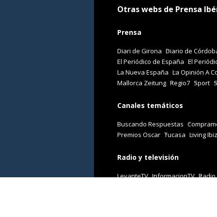
Otras webs de Prensa Ibé
Prensa
Diari de Girona
Diario de Córdob
El Periódico de España
El Periódi
La Nueva España
La Opinión A C
Mallorca Zeitung
Regio7
Sport
Canales temáticos
Buscando Respuestas
Comprame
Premios Oscar
Tucasa
Living Ibi
Radio y televisión
LevanteTV
InformacionTV
Radio
Revistas
Cuore
Stilo
Viajar
Woman