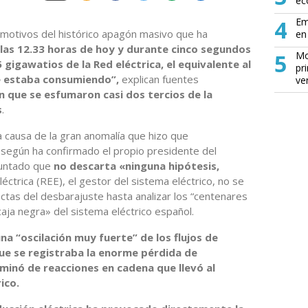
ec
4
Em
 motivos del histórico apagón masivo que ha
en 
 las 12.33 horas de hoy y durante cinco segundos
5
Mo
igawatios de la Red eléctrica, el equivalente al
pr
se estaba consumiendo”,
explican fuentes
ve
 que se esfumaron casi dos tercios de la
s
.
 causa de la gran anomalía que hizo que
 según ha confirmado el propio presidente del
puntado que
no descarta «ninguna hipótesis,
ctrica (REE), el gestor del sistema eléctrico, no se
ctas del desbarajuste hasta analizar los “centenares
caja negra» del sistema eléctrico español.
na “oscilación muy fuerte” de los flujos de
que se registraba la enorme pérdida de
minó de reacciones en cadena que llevó al
ico.