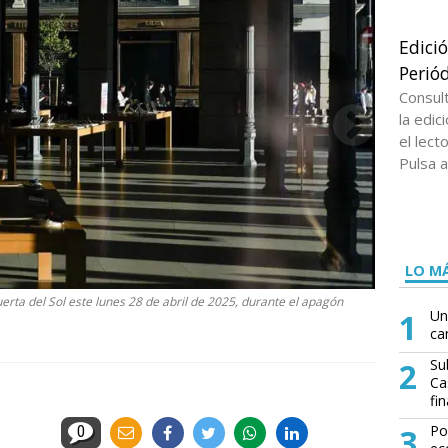
Edici
Periód
Consul
la edi
el lect
Pulsa a
LO MÁ
uerta del Sol este lunes 28 de abril de 2025, durante el apagón
1
Un
ca
2
Su
Ca
fin
3
Po
0