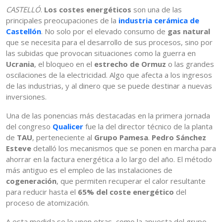
CASTELLÓ
.
Los costes energéticos
son una de las
principales preocupaciones de la
industria cerámica de
Castellón
. No solo por el elevado consumo de
gas natural
que se necesita para el desarrollo de sus procesos, sino por
las subidas que provocan situaciones como la guerra en
Ucrania
, el bloqueo en el
estrecho de Ormuz
o las grandes
oscilaciones de la electricidad. Algo que afecta a los ingresos
de las industrias, y al dinero que se puede destinar a nuevas
inversiones.
Una de las ponencias más destacadas en la primera jornada
del congreso
Qualicer
fue la del director técnico de la planta
de
TAU
, perteneciente al
Grupo Pamesa
.
Pedro Sánchez
Esteve
detalló los mecanismos que se ponen en marcha para
ahorrar en la factura energética a lo largo del año. El método
más antiguo es el empleo de las instalaciones de
cogeneración
, que permiten recuperar el calor resultante
para reducir hasta el
65% del coste energético
del
proceso de atomización.
A esta medida se le unen otras, como la apuesta del grupo