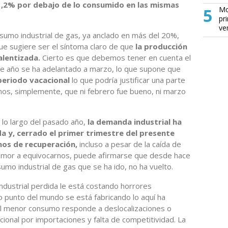
1,2% por debajo de lo consumido en las mismas
5
Mo
pr
ve
sumo industrial de gas, ya anclado en más del 20%,
e sugiere ser el síntoma claro de que
la producción
ralentizada.
Cierto es que debemos tener en cuenta el
te año se ha adelantado a marzo, lo que supone que
periodo vacacional
lo que podría justificar una parte
s, simplemente, que ni febrero fue bueno, ni marzo
 lo largo del pasado año,
la demanda industrial ha
 y, cerrado el primer trimestre del presente
gnos de recuperación,
incluso a pesar de la caída de
 temor a equivocarnos, puede afirmarse que desde hace
o industrial de gas que se ha ido, no ha vuelto.
industrial perdida le está costando horrores
 punto del mundo se está fabricando lo aquí ha
el menor consumo responde a deslocalizaciones o
ional por importaciones y falta de competitividad. La