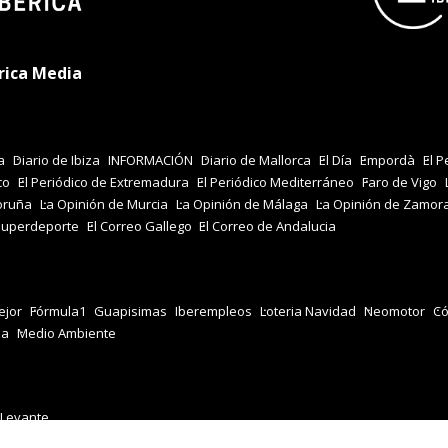
rica Media
a
Diario de Ibiza
INFORMACIÓN
Diario de Mallorca
El Día
Empordà
El P
co
El Periódico de Extremadura
El Periódico Mediterráneo
Faro de Vigo
oruña
La Opinión de Murcia
La Opinión de Málaga
La Opinión de Zamor
Superdeporte
El Correo Gallego
El Correo de Andalucia
jor
Fórmula1
Guapisimas
Iberempleos
Loteria Navidad
Neomotor
Có
za
Medio Ambiente
 Levante