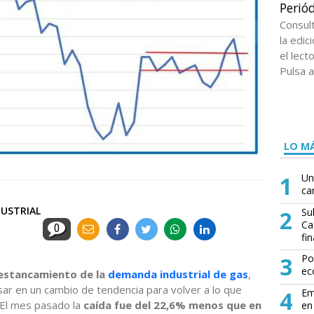
Periód
Consul
la edi
el lect
Pulsa a
LO MÁ
1
Un
ca
DUSTRIAL
2
Su
Ca
0
fin
3
Po
ec
 estancamiento de la
demanda industrial de gas
,
ar en un cambio de tendencia para volver a lo que
4
Em
. El mes pasado la
caída fue del 22,6% menos que en
en 