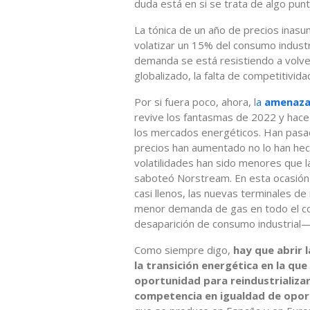
duda está en si se trata de algo punt
La tónica de un año de precios inasu
volatizar un 15% del consumo industri
demanda se está resistiendo a volver
globalizado, la falta de competitivid
Por si fuera poco, ahora, l
a
amenaza 
revive los fantasmas de 2022 y hace
los mercados energéticos. Han pasad
precios han aumentado no lo han hec
volatilidades han sido menores que 
saboteó Norstream. En esta ocasió
casi llenos, las nuevas terminales d
menor demanda de gas en todo el c
desaparición de consumo industrial—,
Como siempre digo,
hay que abrir l
la transición energética en la q
oportunidad para reindustrializa
competencia en igualdad de opo