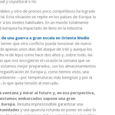
ual y coyuntural o no.
mibles y otro de precios poco competitivos ha logrado
al. Esta situación se repite en los países de Europa: la
 a los niveles habituales. En un mundo totalmente
ad europea ha impactado de lleno en la industria.
de una guerra a gran escala en Oriente Medio
 temer que otro conflicto pueda tensionar de nuevo
o apenas unos días del ataque de Irán y aunque los
ho ni de lejos como hace dos años y, sobre todo, las
las que nos encogieron el corazón la semana que se
n estamos mejor preparados, con los almacenamientos
e regasificación en Europa y, como hemos visto, una
ontinente —por temperaturas más benignas y por la
 lo que quita tensión al mercado.
a ventana y mirar al futuro y, en esa perspectiva,
ue estamos embarcados supone una gran
r Europa.
Resulta imprescindible garantizar una
rtunidades
y una apuesta rotunda en poner en valor lo