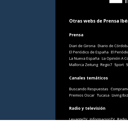
Otras webs de Prensa Ibé
Prensa
Diari de Girona
Diario de Córdob
El Periódico de España
El Periódi
La Nueva España
La Opinión A C
Mallorca Zeitung
Regio7
Sport
Canales temáticos
Buscando Respuestas
Comprame
Premios Oscar
Tucasa
Living Ibi
Radio y televisión
LevanteTV
InformacionTV
Radio