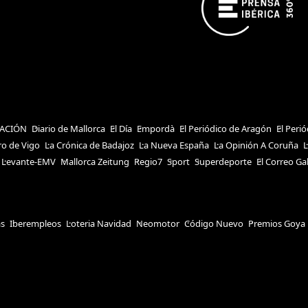
ACIÓN
Diario de Mallorca
El Día
Empordà
El Periódico de Aragón
El Peri
ro de Vigo
La Crónica de Badajoz
La Nueva España
La Opinión A Coruña
L
Levante-EMV
Mallorca Zeitung
Regio7
Sport
Superdeporte
El Correo Ga
as
Iberempleos
Loteria Navidad
Neomotor
Código Nuevo
Premios Goya