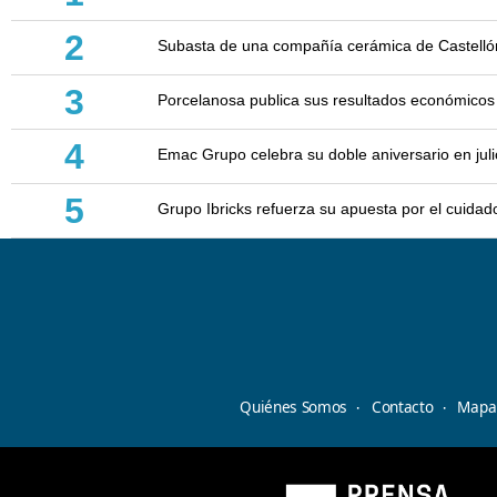
2
Subasta de una compañía cerámica de Castellón: 
3
Porcelanosa publica sus resultados económicos
4
Emac Grupo celebra su doble aniversario en juli
5
Grupo Ibricks refuerza su apuesta por el cuidad
Quiénes Somos
Contacto
Mapa 