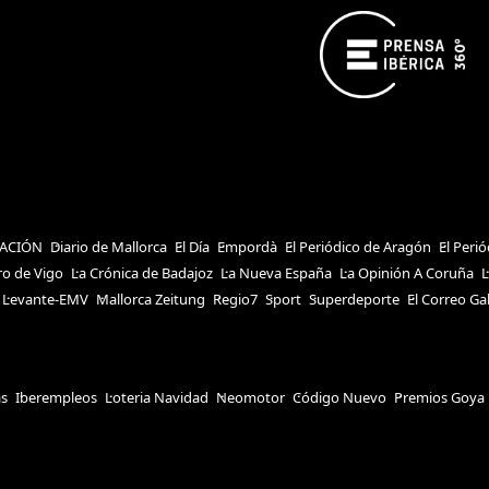
ACIÓN
Diario de Mallorca
El Día
Empordà
El Periódico de Aragón
El Peri
ro de Vigo
La Crónica de Badajoz
La Nueva España
La Opinión A Coruña
L
Levante-EMV
Mallorca Zeitung
Regio7
Sport
Superdeporte
El Correo Ga
as
Iberempleos
Loteria Navidad
Neomotor
Código Nuevo
Premios Goya