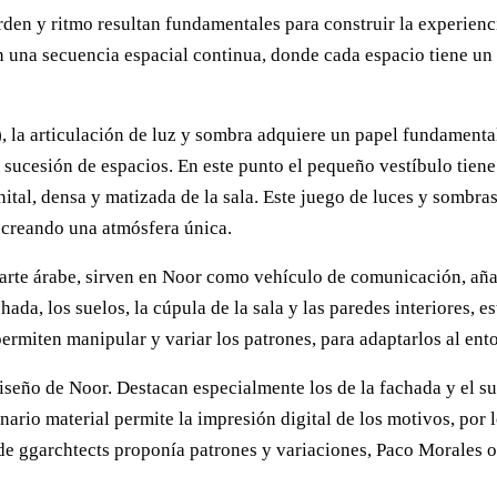
den y ritmo resultan fundamentales para construir la experiencia
n una secuencia espacial continua, donde cada espacio tiene un
 la articulación de luz y sombra adquiere un papel fundamental 
la sucesión de espacios. En este punto el pequeño vestíbulo tien
 cenital, densa y matizada de la sala. Este juego de luces y som
, creando una atmósfera única.
el arte árabe, sirven en Noor como vehículo de comunicación, añ
da, los suelos, la cúpula de la sala y las paredes interiores, e
ermiten manipular y variar los patrones, para adaptarlos al ento
iseño de Noor. Destacan especialmente los de la fachada y el 
nario material permite la impresión digital de los motivos, por
onde ggarchtects proponía patrones y variaciones, Paco Morales 