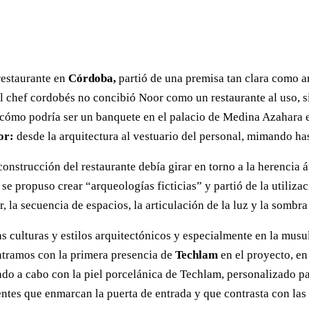
restaurante en
Córdoba,
partió de una premisa tan clara como am
o, el chef cordobés no concibió Noor como un restaurante al uso,
cómo podría ser un banquete en el palacio de Medina Azahara en
or:
desde la arquitectura al vestuario del personal, mimando has
nstrucción del restaurante debía girar en torno a la herencia 
 se propuso crear “arqueologías ficticias” y partió de la utiliza
ior, la secuencia de espacios, la articulación de la luz y la somb
as culturas y estilos arquitectónicos y especialmente en la musu
ontramos con la primera presencia de
Techlam
en el proyecto, en
vado a cabo con la piel porcelánica de Techlam, personalizado p
entes que enmarcan la puerta de entrada y que contrasta con las 