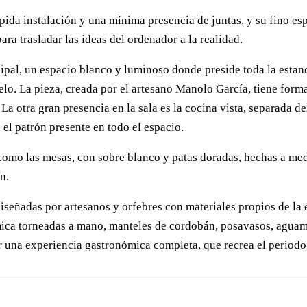
pida instalación y una mínima presencia de juntas, y su fino esp
ara trasladar las ideas del ordenador a la realidad.
rincipal, un espacio blanco y luminoso donde preside toda la es
elo. La pieza, creada por el artesano Manolo García, tiene for
. La otra gran presencia en la sala es la cocina vista, separad
e el patrón presente en todo el espacio.
omo las mesas, con sobre blanco y patas doradas, hechas a medid
n.
e diseñadas por artesanos y orfebres con materiales propios de 
mica torneadas a mano, manteles de cordobán, posavasos, aguaman
vir una experiencia gastronómica completa, que recrea el perio