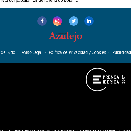
sta del pabellón 19 de la feria de Bolonia
del Sitio
Aviso Legal
Política de Privacidad y Cookies
Publicida
ACIÓN
Diario de Mallorca
El Día
Empordà
El Periódico de Aragón
El Peri