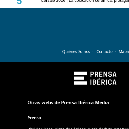
5
Cersaie 2026 | La colocación cerámica, protagoni
Quiénes Somos
Contacto
Mapa 
Otras webs de Prensa Ibérica Media
Prensa
Diari de Girona
Diario de Córdoba
Diario de Ibiza
INFORM