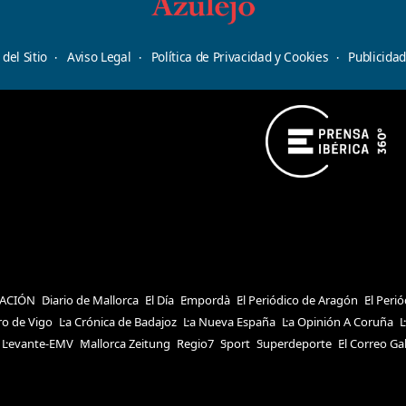
del Sitio
Aviso Legal
Política de Privacidad y Cookies
Publicida
ACIÓN
Diario de Mallorca
El Día
Empordà
El Periódico de Aragón
El Peri
ro de Vigo
La Crónica de Badajoz
La Nueva España
La Opinión A Coruña
L
Levante-EMV
Mallorca Zeitung
Regio7
Sport
Superdeporte
El Correo Ga